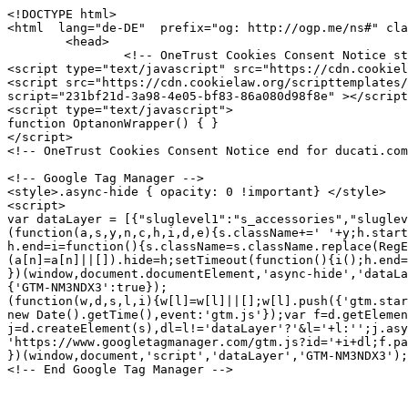
<!DOCTYPE html>
<html  lang="de-DE"  prefix="og: http://ogp.me/ns#" class="no-js">
	<head>
		<!-- OneTrust Cookies Consent Notice start for ducati.com -->
<script type="text/javascript" src="https://cdn.cookielaw.org/consent/231bf21d-3a98-4e05-bf83-86a080d98f8e/OtAutoBlock.js" ></script>
<script src="https://cdn.cookielaw.org/scripttemplates/otSDKStub.js" data-document-language="true" type="text/javascript" charset="UTF-8" data-domain-script="231bf21d-3a98-4e05-bf83-86a080d98f8e" ></script>
<script type="text/javascript">
function OptanonWrapper() { }
</script>
<!-- OneTrust Cookies Consent Notice end for ducati.com -->

<!-- Google Tag Manager -->
<style>.async-hide { opacity: 0 !important} </style>
<script>
var dataLayer = [{"sluglevel1":"s_accessories","sluglevel2":"f_ACC013014","pageTags":"s_accessories,f_ACC013014"}] || [];
(function(a,s,y,n,c,h,i,d,e){s.className+=' '+y;h.start=1*new Date;
h.end=i=function(){s.className=s.className.replace(RegExp(' ?'+y),'')};
(a[n]=a[n]||[]).hide=h;setTimeout(function(){i();h.end=null},c);h.timeout=c;
})(window,document.documentElement,'async-hide','dataLayer',4000,
{'GTM-NM3NDX3':true});
(function(w,d,s,l,i){w[l]=w[l]||[];w[l].push({'gtm.start':
new Date().getTime(),event:'gtm.js'});var f=d.getElementsByTagName(s)[0],
j=d.createElement(s),dl=l!='dataLayer'?'&l='+l:'';j.async=true;j.src=
'https://www.googletagmanager.com/gtm.js?id='+i+dl;f.parentNode.insertBefore(j,f);
})(window,document,'script','dataLayer','GTM-NM3NDX3');</script>
<!-- End Google Tag Manager -->




<meta charset="utf-8">
<meta name="viewport" content="width=device-width, initial-scale=1">

<title>Carbonfelgen. | Fahrwerk und Bremsanlagen | accessory Ducati</title>
<meta name="description" content="Wenig Gewicht, Wendigkeit und Spitzenleistung. Das sind die wesentlichen Merkmale von Carbonfelgen. Die Wahl des Materials Kohlefaser ermöglicht im Vergleich zu den serienmäßigen Felgen eine erhebliche Gewichtsreduzierung. Das Motorrad ist bei Richtungswechseln wendiger und agiler, was für Präzision sorgt und es beim Fahren „fügsamer“ macht. Das unverzichtbare Zubehör, das dem Fahrer ein einzigartiges Gefühl und ein auf einer Wellenlänge mit dem Ducati Stil liegendes Feeling geben.">
<link rel="canonical" href="https://www.ducati.com/de/de/accessories/ACC013014">

	<link rel="alternate" hreflang="de-DE" href="https://www.ducati.com/de/de/accessories/ACC013014">

	<link rel="alternate" hreflang="x-default" href="https://www.ducati.com/ww/en/accessories/ACC013014">

	<link rel="alternate" hreflang="es-AR" href="https://www.ducati.com/ar/es/accesorios/ACC013014">

	<link rel="alternate" hreflang="en-AU" href="https://www.ducati.com/au/en/accessories/ACC013014">

	<link rel="alternate" hreflang="nl-BE" href="https://www.ducati.com/be/nl/accessoires/ACC013014">

	<link rel="alternate" hreflang="fr-BE" href="https://www.ducati.com/be/fr/accessoires/ACC013014">

	<link rel="alternate" hreflang="pt-BR" href="https://www.ducati.com/br/pt/acessorios/ACC013014">

	<link rel="alternate" hreflang="en-CA" href="https://www.ducati.com/ca/en/accessories/ACC013014">

	<link rel="alternate" hreflang="fr-CA" href="https://www.ducati.com/ca/fr/accessoires/ACC013014">

	<link rel="alternate" hreflang="es-ES" href="https://www.ducati.com/es/es/accesorios/ACC013014">

	<link rel="alternate" hreflang="fr-FR" href="https://www.ducati.com/fr/fr/accessoires/ACC013014">

	<link rel="alternate" hreflang="en-IN" href="https://www.ducati.com/in/en/accessories/ACC013014">

	<link rel="alternate" hreflang="it-IT" href="https://www.ducati.com/it/it/accessori/ACC013014">

	<link rel="alternate" hreflang="ja-JP" href="https://www.ducati.com/jp/ja/accessories/ACC013014">

	<link rel="alternate" hreflang="es-MX" href="https://www.ducati.com/mx/es/accesorios/ACC013014">

	<link rel="alternate" hreflang="nl-NL" href="https://www.ducati.com/nl/nl/accessoires/ACC013014">

	<link rel="alternate" hreflang="de-CH" href="https://www.ducati.com/ch/de/accessories/ACC013014">

	<link rel="alternate" hreflang="it-CH" href="https://www.ducati.com/ch/it/accessori/ACC013014">

	<link rel="alternate" hreflang="fr-CH" href="https://www.ducati.com/ch/fr/accessoires/ACC013014">

	<link rel="alternate" hreflang="th-TH" href="https://www.ducati.com/th/th/accessories/ACC013014">

	<link rel="alternate" hreflang="en-GB" href="https://www.ducati.com/gb/en/accessories/ACC013014">

	<link rel="alternate" hreflang="en-US" href="https://www.ducati.com/us/en/accessories/ACC013014">


<link rel="icon" href="https://www.ducati.com/favicon.ico" type="image/x-icon">
<link rel="shortcut icon" href="https://www.ducati.com/favicon.ico" type="image/x-icon">

<meta property="og:title" content="Carbonfelgen. | Fahrwerk und Bremsanlagen | accessory Ducati">
<meta property="og:description" content="Wenig Gewicht, Wendigkeit und Spitzenleistung. Das sind die wesentlichen Merkmale von Carbonfelgen. Die Wahl des Materials Kohlefaser ermöglicht im Vergleich zu den serienmäßigen Felgen eine erhebliche Gewichtsreduzierung. Das Motorrad ist bei Richtungswechseln wendiger und agiler, was für Präzision sorgt und es beim Fahren „fügsamer“ macht. Das unverzichtbare Zubehör, das dem Fahrer ein einzigartiges Gefühl und ein auf einer Wellenlänge mit dem Ducati Stil liegendes Feeling geben.">
<meta property="og:type" content="article">
<meta property="og:url" content="https://www.ducati.com/de/de/accessories/ACC013014">
<meta property="og:image" content="https://media.ducati.com/EPCResources/GRAPHICS/immagini_accessori/49/49BD6802715B4E5339815318AB65F2C7.png">
<meta property="og:image:width" content="">
<meta property="og:image:height" content="">
<meta property="og:locale" content="de_DE">
<meta property="og:site_name" content="">

<meta name="twitter:card" content="summary_large_image">
<meta name="twitter:site" content="@DucatiMotor">
<meta name="twitter:title" content="Carbonfelgen. | Fahrwerk und Bremsanlagen | accessory Ducati">
<meta name="twitter:description" content="Wenig Gewicht, Wendigkeit und Spitzenleistung. Das sind die wesentlichen Merkmale von Carbonfelgen. Die Wahl des Materials Kohlefaser ermöglicht im Vergleich zu den serienmäßigen Felgen eine erhebliche Gewichtsreduzierung. Das Motorrad ist bei Richtungswechseln wendiger und agiler, was für Präzision sorgt und es beim Fahren „fügsamer“ macht. Das unverzichtbare Zubehör, das dem Fahrer ein einzigartiges Gefühl und ein auf einer Wellenlänge mit dem Ducati Stil liegendes Feeling geben.">
<meta name="twitter:image" content="https://media.ducati.com/EPCResources/GRAPHICS/immagini_accessori/49/49BD6802715B4E5339815318AB65F2C7.png">
<meta name="twitter:url" content="https://www.ducati.com/de/de/accessories/ACC013014">



<link rel="stylesheet" type="text/css" href="https://assets.prd.site.awsducati.com/dist/0.39.5/assets/css/ducati.css">






<script src="https://use.typekit.net/uhm8ljm.js"></script>
<script>try{Typekit.load({ async: true });}catch(e){}</script>

<script>var dlabels = {
fitsOn: "", multiFit: "", updateDate: "",
recallsNumber: "", contactDealer: "", documentDonwload: "",
noDocumentsFound: "", recallStatus: "", model: "",
recallNum: "", nhtsaIdNumber: "", newsletterServiceError: "",
loadMore: "", noResults: "", safetyRecallsNumber: "",
updateRecallsNumber: "", nhtsaNotificationDate: "",
noSafetyCampaignNumber: "", campaignStatus: "",
viewAll: "", doc: { subscriptionLabel: "Jetzt anmelden", dealerWebsiteText: "Website",
dealerLinkText: "So erreichen Sie uns", contactCta: "Kontakt Club", apprel: { category: "",
subcategory: "" } }, specifyAdditionalInfo: "",
profileSportOtherFollowedRequired: "",
profileSportOtherPracticedRequired: "",
profilePersonalInfoHeightInvalid: "", invalidDate: "",
mustBeAdult: "", requiredField: "", invalidPostalCode: "",
invalidMobilePhone: "", brand: "", family: "", year: "",
yearOfPurchase: "", removeBike: "", verifyingOwnership: "",
declaredOwnership: "", certifiedOwnership: "",
availableDownloads: "", notCertifiedMessage: "",
waitingCertifiedMessage: "", certifyYourBike: "",
modalMessage: "", areYouStillInPossession: "",
addImage: "", askBeforeDelete: "", reset: "",
ducatiCard: "", minLengthError: "", maxLengthError: "",
certifiedMessage: "", delete: "",
removeConfigurationAreYouSure: "", removeConfiguration: "",
configurationCreatedByDealer: "", shareYourDucatiTweetText: "",
shareYourDucati: "", share: "", contactDealer: "",
dealerInfo: "", edit: "", view: "", price: "",
modifiedAt: "", createdAt: "", dealer: "",
newConfiguration: "", cancel: "", invalidClub: "",
profilePersonalinfoLabelAddress: "",
profilePersonalinfoLabelCity: "", status: "",
profilePersonalinfoLabelEmail: "", president: "",
yourLatestBike: "", goToGarage: "",
subscriptionRequestStatus: { active: "", lead: "" },
showTicketText: "", printTicket: "", addToCalendar: "",
eventInfo: "", manageTicket: "",
viewTicket: "", viewTickets: "", event: "",
date: "", invalidCidMessage: "", existingCidMessage: "",
nextEventsEmtpyStatus: "", pastEventsEmptyStatus: "",
updateRecallCampaign: "", ducatiWarranty: "",
frameNumber: "", warrantyStartDate: "",
ducatiWarrantyType: "", warrantyEndDate: "",
nextDeadlines: "", carriedOut: "",
transparentMaintenance: "", digitalMaintenance: "",
ducatiWarrantyAndDigitalMaintenance: "",
noRecallCampaignsForThisBike: "", campaignNumber: "",
nhtsNumber: "", securityRecallCampaign: "",
orPreposition: "", carriedOutMessage: "",
nextDeadlinesMessage: "",
needAssistance: "", notes: "",
warrantyMessage: "", intervention: "",
warrantyNames: {  },
warrantyNotes: {  },
serviceTypes: {  },
yourOrder: "",
descriptionOrder: "",
needAssistanceForOrder: "",
videoTutorial: "",
deliveryScheduled: "",
yourLatestOrder: "",
productPropertiesAttachments: "Download",
loyalty: { privacyForm: { successTitle: "", successText: "",
genericError: "" }, inviteFriends: {success: "",
genericError:""}, error1008: "",
error1009: "", error1010: "",
error1011: "", error1012: "", error1013: "" },
addOwnedEbike: "",
addYourDucatiEbike: ""