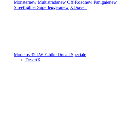
Monster
new
Multistrada
new
Off-Road
new
Panigale
new
Streetfighter
Superleggera
new
XDiavel
Modelos 35 kW
E-bike
Ducati Speciale
DesertX