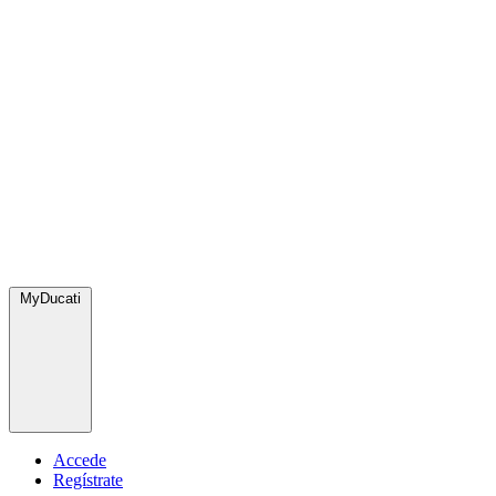
MyDucati
Accede
Regístrate