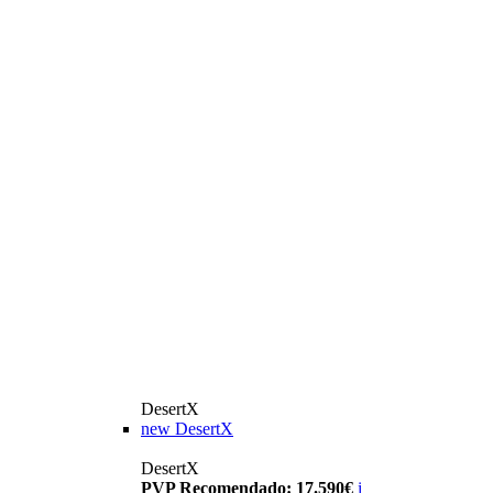
DesertX
new
DesertX
DesertX
PVP Recomendado: 17.590€
i