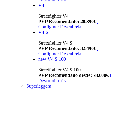
V4
Streetfighter V4
PVP Recomendado: 28.390€
i
Configurar
Descúbrela
V4 S
Streetfighter V4 S
PVP Recomendado: 32.490€
i
Configurar
Descúbrela
new
V4 S 100
Streetfighter V4 S 100
PVP Recomendado desde: 78.000€
i
Descubrir más
Superleggera