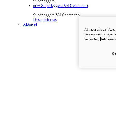
Superleggera
new
Superleggera V4 Centenario
Superleggera V4 Centenario
Descubrir más
XDiavel
Al hacer clic en “Acep
para mejorar la navega
marketing.
Informació
Co