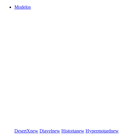
Modelos
DesertX
new
Diavel
new
Historia
new
Hypermotard
new