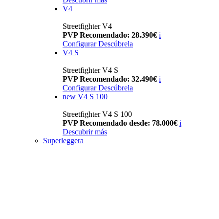
V4
Streetfighter V4
PVP Recomendado: 28.390€
i
Configurar
Descúbrela
V4 S
Streetfighter V4 S
PVP Recomendado: 32.490€
i
Configurar
Descúbrela
new
V4 S 100
Streetfighter V4 S 100
PVP Recomendado desde: 78.000€
i
Descubrir más
Superleggera