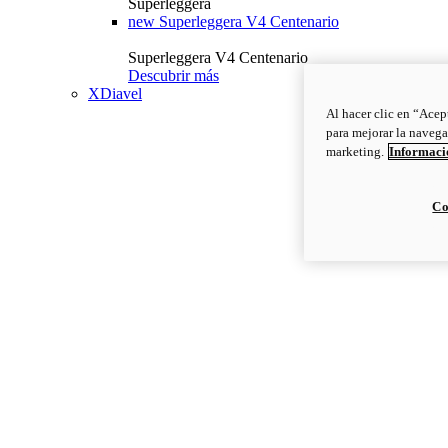
Superleggera
new
Superleggera V4 Centenario
Superleggera V4 Centenario
Descubrir más
XDiavel
Al hacer clic en “Acep
para mejorar la navega
marketing.
Informació
Co