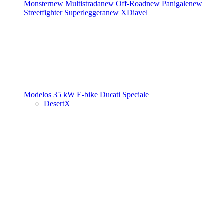
Monster
new
Multistrada
new
Off-Road
new
Panigale
new
Streetfighter
Superleggera
new
XDiavel
Modelos 35 kW
E-bike
Ducati Speciale
DesertX