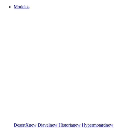
Modelos
DesertX
new
Diavel
new
Historia
new
Hypermotard
new