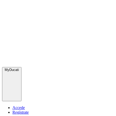
MyDucati
Accede
Regístrate