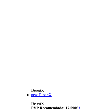
DesertX
new
DesertX
DesertX
PVP Recomendado: 17.590€
i