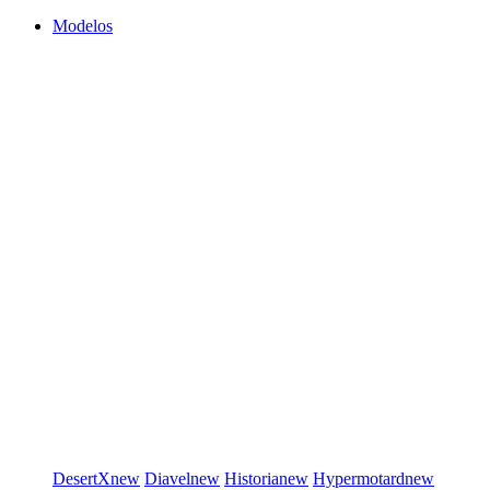
Modelos
DesertX
new
Diavel
new
Historia
new
Hypermotard
new