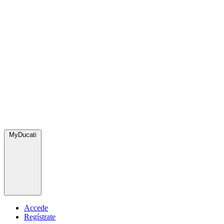
MyDucati
Accede
Regístrate