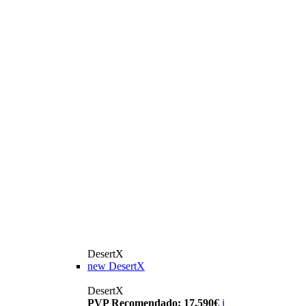
DesertX
new
DesertX
DesertX
PVP Recomendado: 17.590€
i