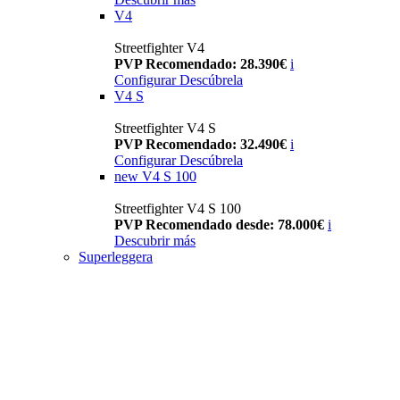
V4
Streetfighter V4
PVP Recomendado: 28.390€
i
Configurar
Descúbrela
V4 S
Streetfighter V4 S
PVP Recomendado: 32.490€
i
Configurar
Descúbrela
new
V4 S 100
Streetfighter V4 S 100
PVP Recomendado desde: 78.000€
i
Descubrir más
Superleggera