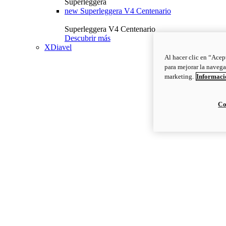
Superleggera
new
Superleggera V4 Centenario
Superleggera V4 Centenario
Descubrir más
XDiavel
Al hacer clic en “Acep
para mejorar la navega
marketing.
Informació
Co