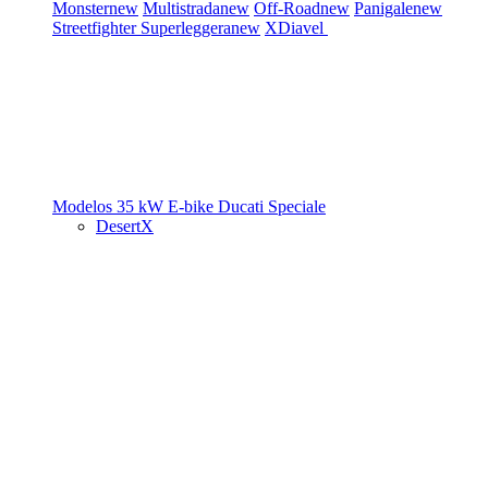
Monster
new
Multistrada
new
Off-Road
new
Panigale
new
Streetfighter
Superleggera
new
XDiavel
Modelos 35 kW
E-bike
Ducati Speciale
DesertX