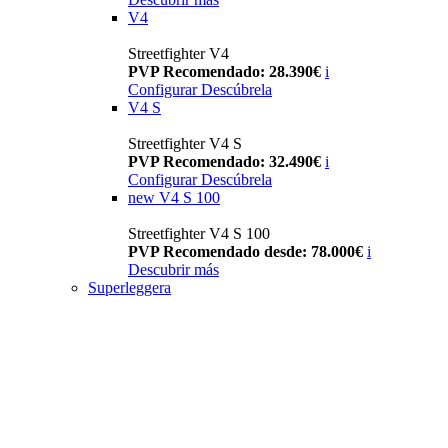
V4
Streetfighter V4
PVP Recomendado: 28.390€
i
Configurar
Descúbrela
V4 S
Streetfighter V4 S
PVP Recomendado: 32.490€
i
Configurar
Descúbrela
new
V4 S 100
Streetfighter V4 S 100
PVP Recomendado desde: 78.000€
i
Descubrir más
Superleggera