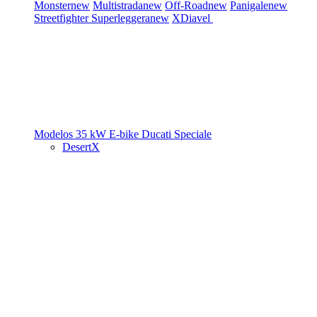
Monster
new
Multistrada
new
Off-Road
new
Panigale
new
Streetfighter
Superleggera
new
XDiavel
Modelos 35 kW
E-bike
Ducati Speciale
DesertX