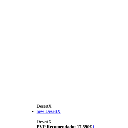
DesertX
new
DesertX
DesertX
PVP Recomendado: 17.590€
i