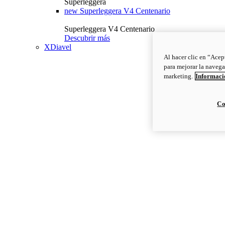
Superleggera
new
Superleggera V4 Centenario
Superleggera V4 Centenario
Descubrir más
XDiavel
Al hacer clic en “Acep
para mejorar la navega
marketing.
Informació
Co