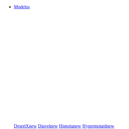
Modelos
DesertX
new
Diavel
new
Historia
new
Hypermotard
new