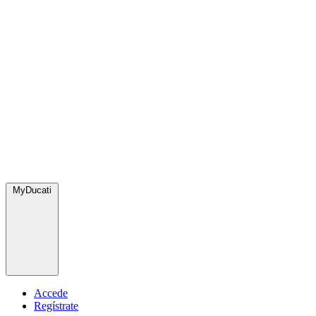
MyDucati
Accede
Regístrate