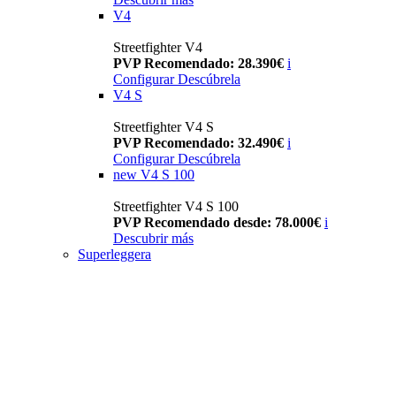
V4
Streetfighter V4
PVP Recomendado: 28.390€
i
Configurar
Descúbrela
V4 S
Streetfighter V4 S
PVP Recomendado: 32.490€
i
Configurar
Descúbrela
new
V4 S 100
Streetfighter V4 S 100
PVP Recomendado desde: 78.000€
i
Descubrir más
Superleggera