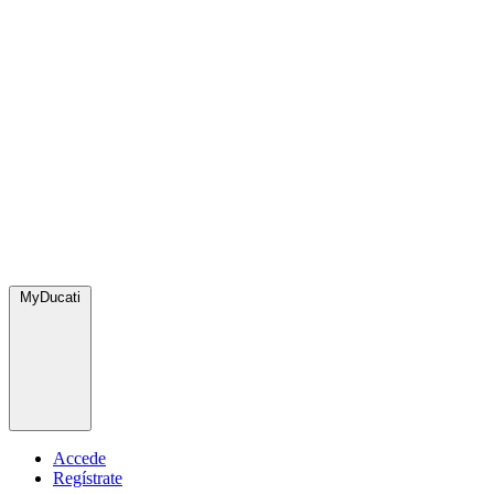
MyDucati
Accede
Regístrate