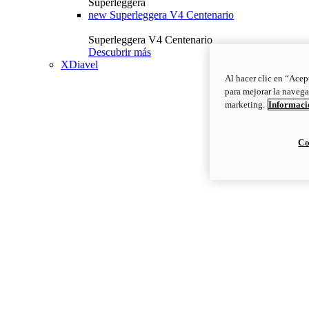
Superleggera
new
Superleggera V4 Centenario
Superleggera V4 Centenario
Descubrir más
XDiavel
Al hacer clic en “Acep
para mejorar la navega
marketing.
Informació
Co