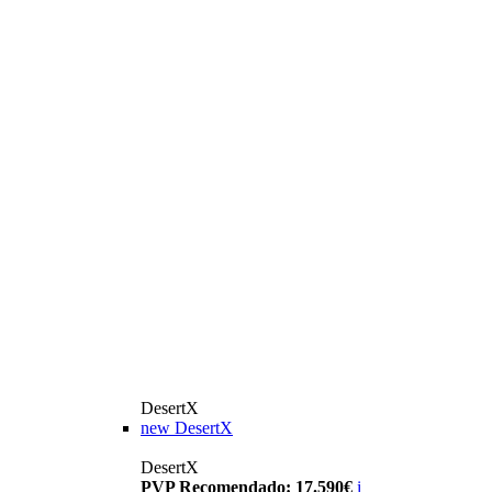
DesertX
new
DesertX
DesertX
PVP Recomendado: 17.590€
i