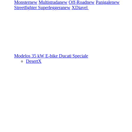
Monster
new
Multistrada
new
Off-Road
new
Panigale
new
Streetfighter
Superleggera
new
XDiavel
Modelos 35 kW
E-bike
Ducati Speciale
DesertX