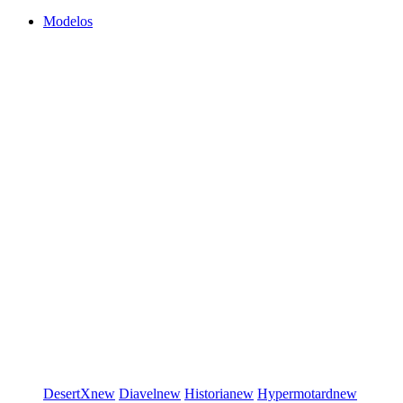
Modelos
DesertX
new
Diavel
new
Historia
new
Hypermotard
new