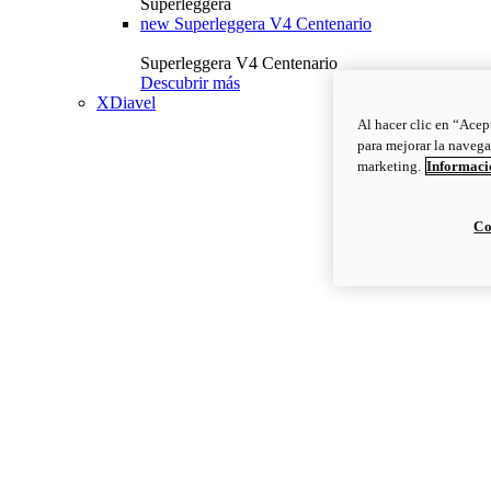
Superleggera
new
Superleggera V4 Centenario
Superleggera V4 Centenario
Descubrir más
XDiavel
Al hacer clic en “Acep
para mejorar la navega
marketing.
Informació
Co