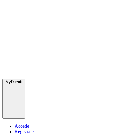
MyDucati
Accede
Regístrate