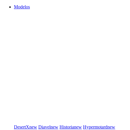
Modelos
DesertX
new
Diavel
new
Historia
new
Hypermotard
new