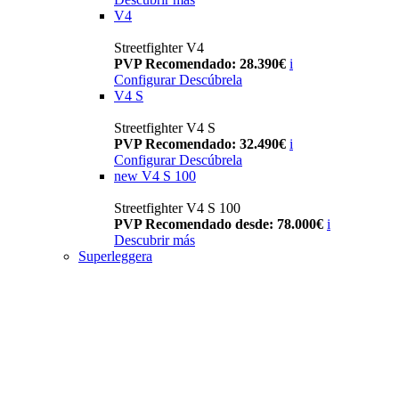
V4
Streetfighter V4
PVP Recomendado: 28.390€
i
Configurar
Descúbrela
V4 S
Streetfighter V4 S
PVP Recomendado: 32.490€
i
Configurar
Descúbrela
new
V4 S 100
Streetfighter V4 S 100
PVP Recomendado desde: 78.000€
i
Descubrir más
Superleggera