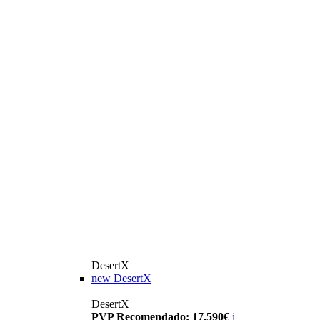
DesertX
new
DesertX
DesertX
PVP Recomendado: 17.590€
i