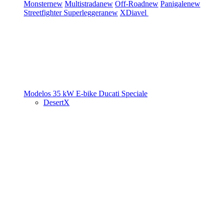
Monster
new
Multistrada
new
Off-Road
new
Panigale
new
Streetfighter
Superleggera
new
XDiavel
Modelos 35 kW
E-bike
Ducati Speciale
DesertX