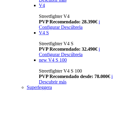
V4
Streetfighter V4
PVP Recomendado: 28.390€
i
Configurar
Descúbrela
V4 S
Streetfighter V4 S
PVP Recomendado: 32.490€
i
Configurar
Descúbrela
new
V4 S 100
Streetfighter V4 S 100
PVP Recomendado desde: 78.000€
i
Descubrir más
Superleggera