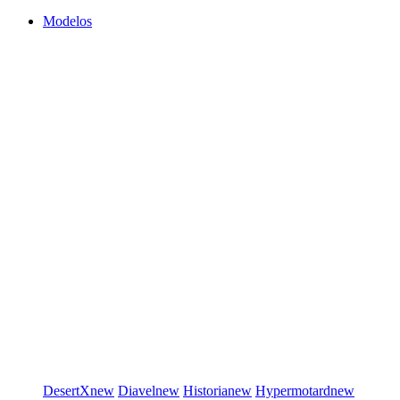
Modelos
DesertX
new
Diavel
new
Historia
new
Hypermotard
new