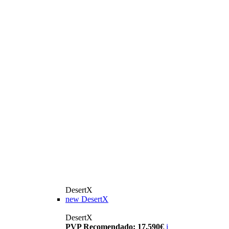
DesertX
new
DesertX
DesertX
PVP Recomendado: 17.590€
i