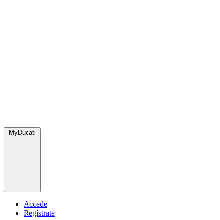
MyDucati
Accede
Regístrate