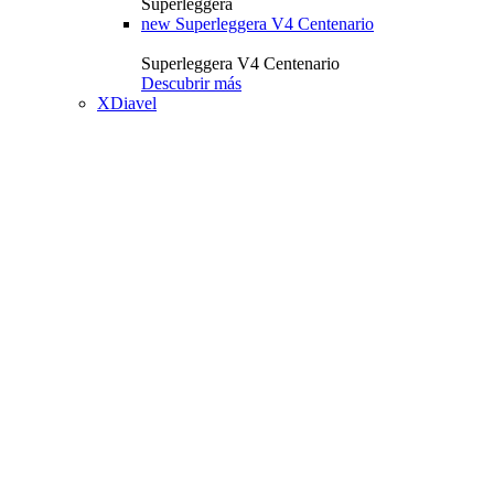
Superleggera
new
Superleggera V4 Centenario
Superleggera V4 Centenario
Descubrir más
XDiavel