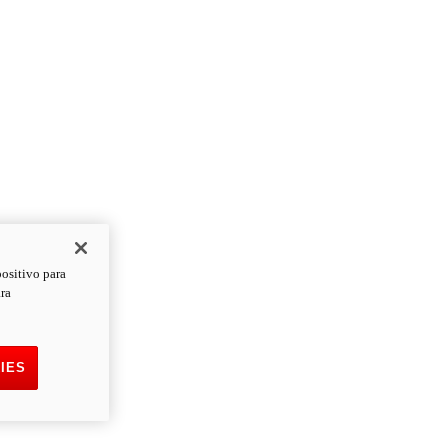
positivo para
ara
IES