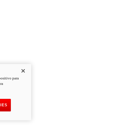
positivo para
ara
IES