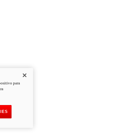
positivo para
ara
IES