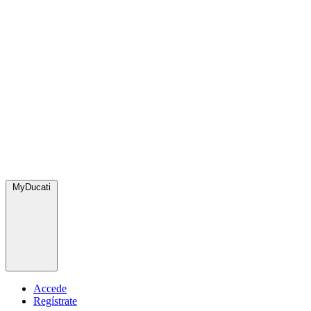
MyDucati
Accede
Regístrate