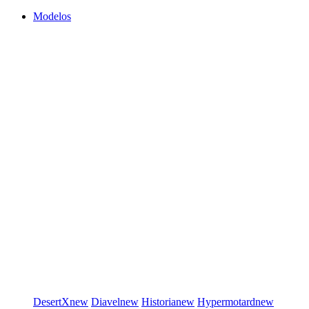
Modelos
DesertX
new
Diavel
new
Historia
new
Hypermotard
new