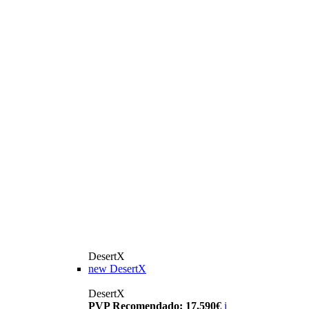
DesertX
new
DesertX
DesertX
PVP Recomendado: 17.590€
i