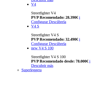
V4
Streetfighter V4
PVP Recomendado: 28.390€
i
Configurar
Descúbrela
V4 S
Streetfighter V4 S
PVP Recomendado: 32.490€
i
Configurar
Descúbrela
new
V4 S 100
Streetfighter V4 S 100
PVP Recomendado desde: 78.000€
i
Descubrir más
Superleggera