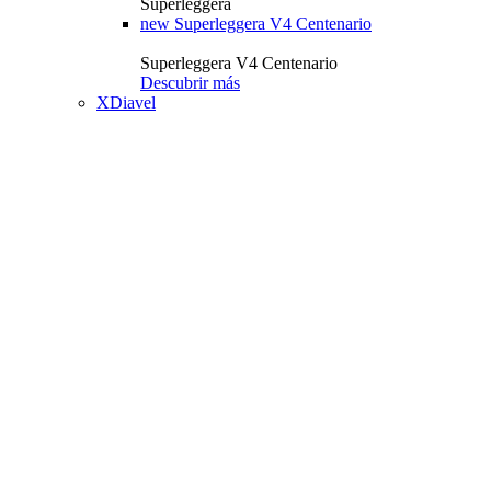
Superleggera
new
Superleggera V4 Centenario
Superleggera V4 Centenario
Descubrir más
XDiavel