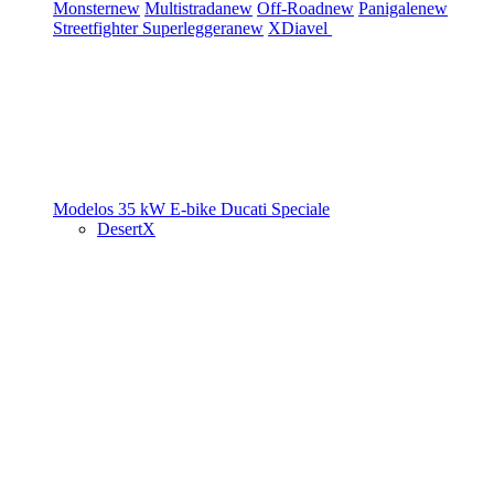
Monster
new
Multistrada
new
Off-Road
new
Panigale
new
Streetfighter
Superleggera
new
XDiavel
Modelos 35 kW
E-bike
Ducati Speciale
DesertX