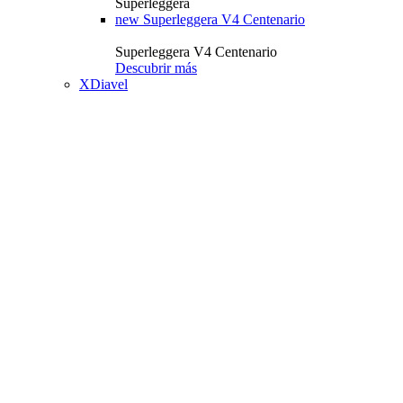
Superleggera
new
Superleggera V4 Centenario
Superleggera V4 Centenario
Descubrir más
XDiavel