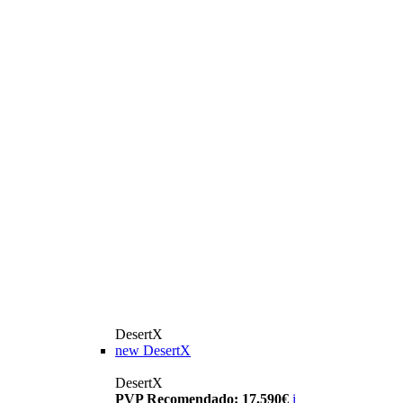
DesertX
new
DesertX
DesertX
PVP Recomendado: 17.590€
i