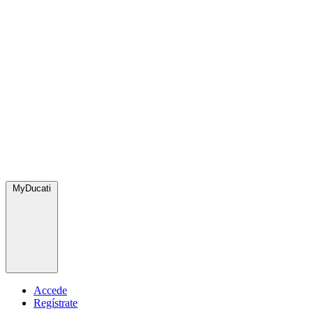
MyDucati
Accede
Regístrate