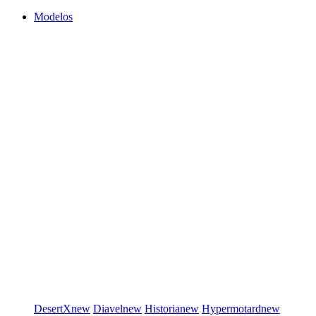
Modelos
DesertX
new
Diavel
new
Historia
new
Hypermotard
new