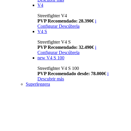
V4
Streetfighter V4
PVP Recomendado: 28.390€
i
Configurar
Descúbrela
V4 S
Streetfighter V4 S
PVP Recomendado: 32.490€
i
Configurar
Descúbrela
new
V4 S 100
Streetfighter V4 S 100
PVP Recomendado desde: 78.000€
i
Descubrir más
Superleggera