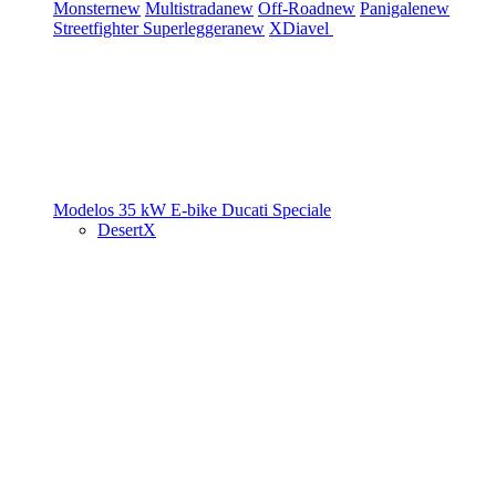
Monster
new
Multistrada
new
Off-Road
new
Panigale
new
Streetfighter
Superleggera
new
XDiavel
Modelos 35 kW
E-bike
Ducati Speciale
DesertX