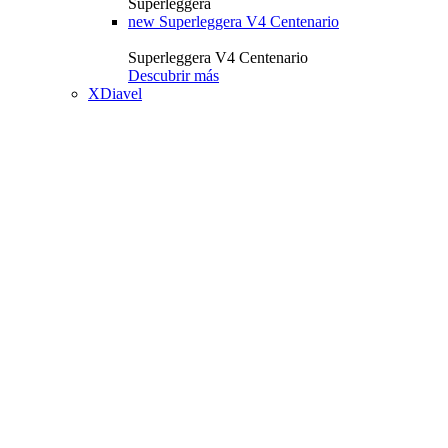
Superleggera
new
Superleggera V4 Centenario
Superleggera V4 Centenario
Descubrir más
XDiavel