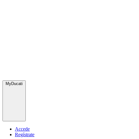
MyDucati
Accede
Regístrate