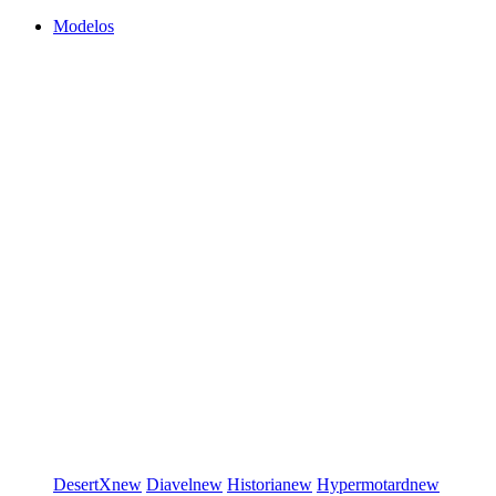
Modelos
DesertX
new
Diavel
new
Historia
new
Hypermotard
new