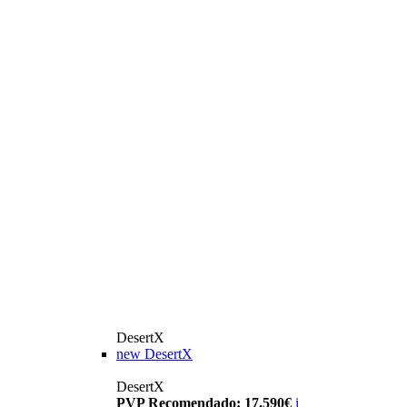
DesertX
new
DesertX
DesertX
PVP Recomendado: 17.590€
i