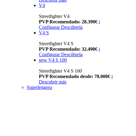
V4
Streetfighter V4
PVP Recomendado: 28.390€
i
Configurar
Descúbrela
V4 S
Streetfighter V4 S
PVP Recomendado: 32.490€
i
Configurar
Descúbrela
new
V4 S 100
Streetfighter V4 S 100
PVP Recomendado desde: 78.000€
i
Descubrir más
Superleggera