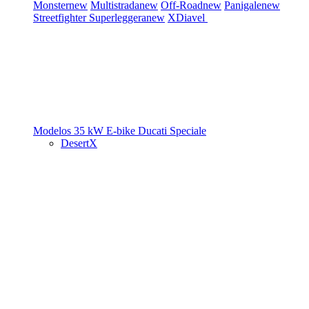
Monster
new
Multistrada
new
Off-Road
new
Panigale
new
Streetfighter
Superleggera
new
XDiavel
Modelos 35 kW
E-bike
Ducati Speciale
DesertX