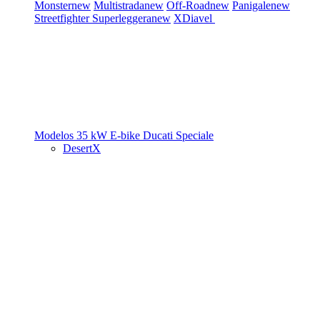
Monster
new
Multistrada
new
Off-Road
new
Panigale
new
Streetfighter
Superleggera
new
XDiavel
Modelos 35 kW
E-bike
Ducati Speciale
DesertX