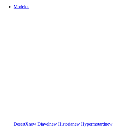
Modelos
DesertX
new
Diavel
new
Historia
new
Hypermotard
new