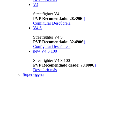
V4
Streetfighter V4
PVP Recomendado: 28.390€
i
Configurar
Descúbrela
V4 S
Streetfighter V4 S
PVP Recomendado: 32.490€
i
Configurar
Descúbrela
new
V4 S 100
Streetfighter V4 S 100
PVP Recomendado desde: 78.000€
i
Descubrir más
Superleggera