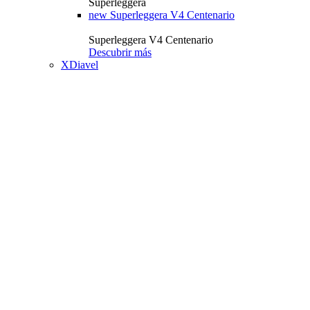
Superleggera
new
Superleggera V4 Centenario
Superleggera V4 Centenario
Descubrir más
XDiavel