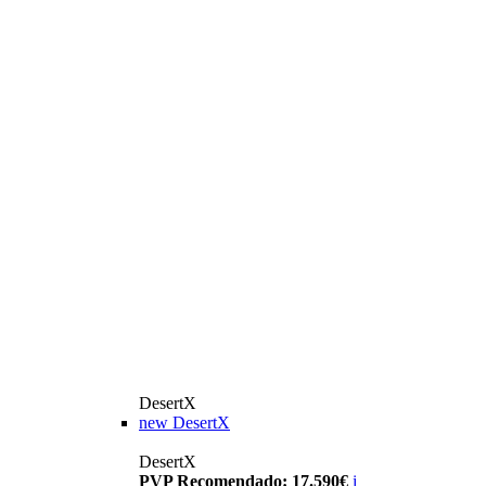
DesertX
new
DesertX
DesertX
PVP Recomendado: 17.590€
i