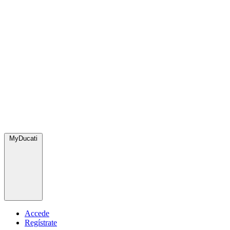
MyDucati
Accede
Regístrate