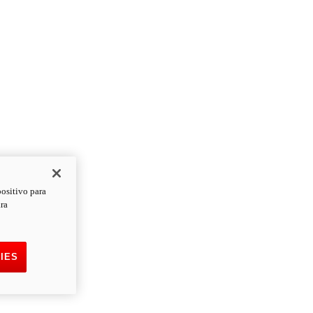
positivo para
ara
IES