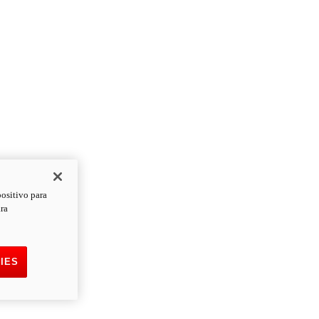
positivo para
ara
IES