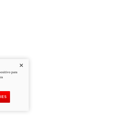
positivo para
ara
IES