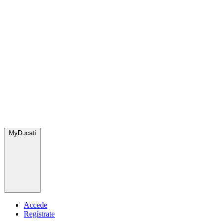
MyDucati
Accede
Regístrate