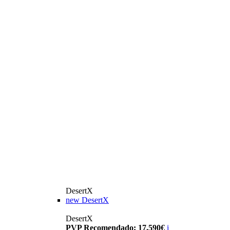
DesertX
new
DesertX
DesertX
PVP Recomendado: 17.590€
i