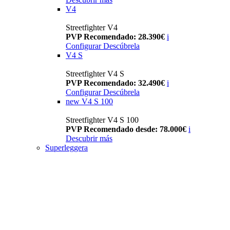
V4
Streetfighter V4
PVP Recomendado: 28.390€
i
Configurar
Descúbrela
V4 S
Streetfighter V4 S
PVP Recomendado: 32.490€
i
Configurar
Descúbrela
new
V4 S 100
Streetfighter V4 S 100
PVP Recomendado desde: 78.000€
i
Descubrir más
Superleggera