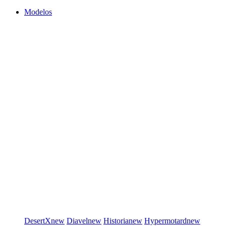
Modelos
DesertX
new
Diavel
new
Historia
new
Hypermotard
new