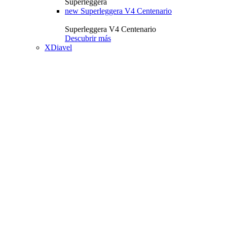
Superleggera
new
Superleggera V4 Centenario
Superleggera V4 Centenario
Descubrir más
XDiavel