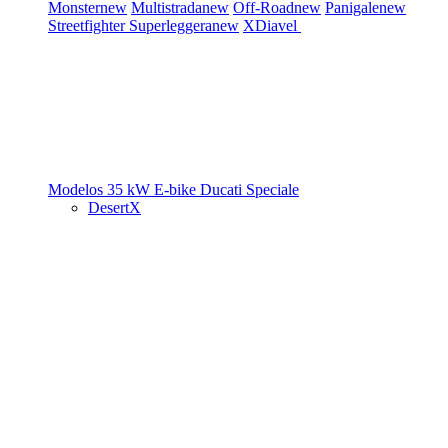
Monster
new
Multistrada
new
Off-Road
new
Panigale
new
Streetfighter
Superleggera
new
XDiavel
Modelos 35 kW
E-bike
Ducati Speciale
DesertX