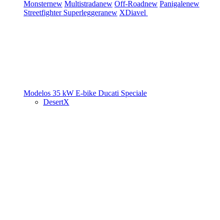
Monster
new
Multistrada
new
Off-Road
new
Panigale
new
Streetfighter
Superleggera
new
XDiavel
Modelos 35 kW
E-bike
Ducati Speciale
DesertX