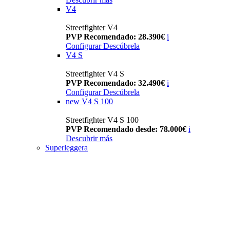
V4
Streetfighter V4
PVP Recomendado: 28.390€
i
Configurar
Descúbrela
V4 S
Streetfighter V4 S
PVP Recomendado: 32.490€
i
Configurar
Descúbrela
new
V4 S 100
Streetfighter V4 S 100
PVP Recomendado desde: 78.000€
i
Descubrir más
Superleggera