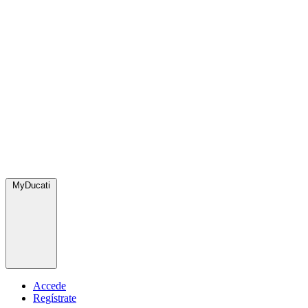
MyDucati
Accede
Regístrate