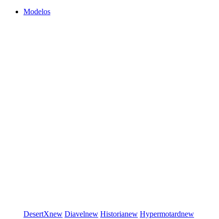
Modelos
DesertX
new
Diavel
new
Historia
new
Hypermotard
new