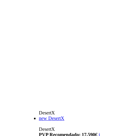
DesertX
new
DesertX
DesertX
PVP Recomendado: 17.590€
i