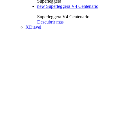
Superleggera
new
Superleggera V4 Centenario
Superleggera V4 Centenario
Descubrir más
XDiavel