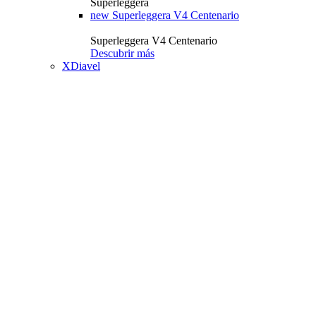
Superleggera
new
Superleggera V4 Centenario
Superleggera V4 Centenario
Descubrir más
XDiavel