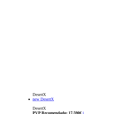
DesertX
new
DesertX
DesertX
PVP Recomendado: 17.590€
i