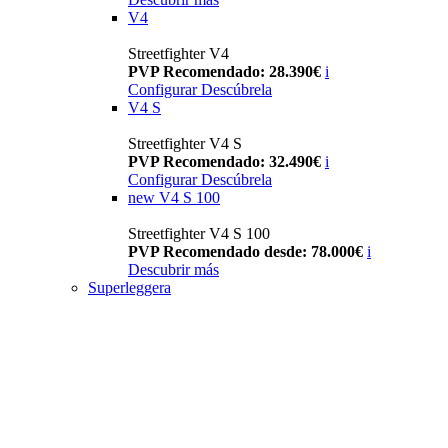
V4
Streetfighter V4
PVP Recomendado: 28.390€
i
Configurar
Descúbrela
V4 S
Streetfighter V4 S
PVP Recomendado: 32.490€
i
Configurar
Descúbrela
new
V4 S 100
Streetfighter V4 S 100
PVP Recomendado desde: 78.000€
i
Descubrir más
Superleggera