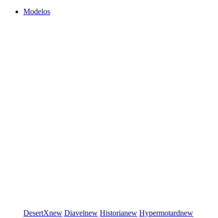
Modelos
DesertX
new
Diavel
new
Historia
new
Hypermotard
new