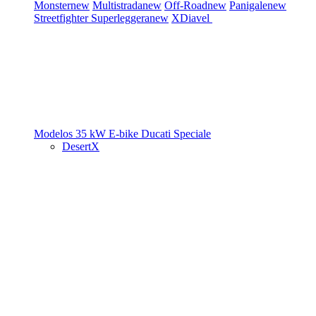
Monster
new
Multistrada
new
Off-Road
new
Panigale
new
Streetfighter
Superleggera
new
XDiavel
Modelos 35 kW
E-bike
Ducati Speciale
DesertX