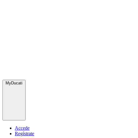
MyDucati
Accede
Regístrate