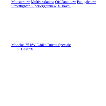
Monster
new
Multistrada
new
Off-Road
new
Panigale
new
Streetfighter
Superleggera
new
XDiavel
Modelos 35 kW
E-bike
Ducati Speciale
DesertX