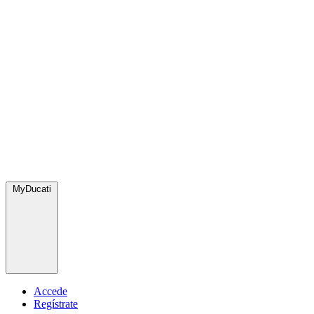
MyDucati
Accede
Regístrate