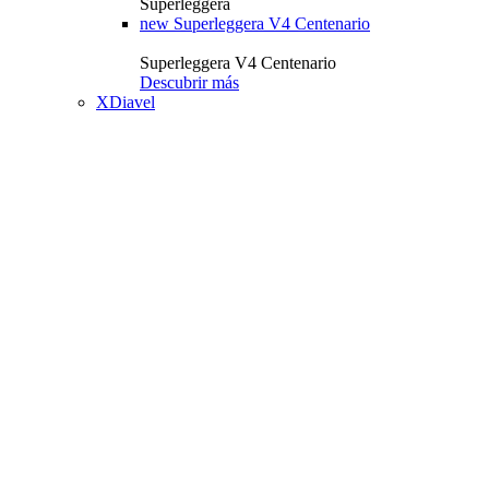
Superleggera
new
Superleggera V4 Centenario
Superleggera V4 Centenario
Descubrir más
XDiavel