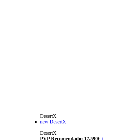
DesertX
new
DesertX
DesertX
PVP Recomendado: 17.590€
i