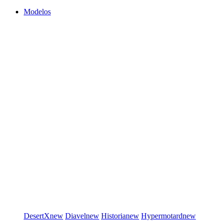
Modelos
DesertX
new
Diavel
new
Historia
new
Hypermotard
new