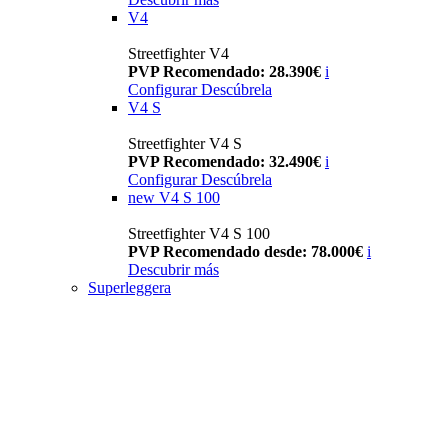
V4
Streetfighter V4
PVP Recomendado: 28.390€
i
Configurar
Descúbrela
V4 S
Streetfighter V4 S
PVP Recomendado: 32.490€
i
Configurar
Descúbrela
new
V4 S 100
Streetfighter V4 S 100
PVP Recomendado desde: 78.000€
i
Descubrir más
Superleggera