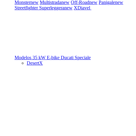
Monster
new
Multistrada
new
Off-Road
new
Panigale
new
Streetfighter
Superleggera
new
XDiavel
Modelos 35 kW
E-bike
Ducati Speciale
DesertX