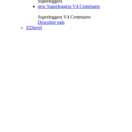
Superleggera
new
Superleggera V4 Centenario
Superleggera V4 Centenario
Descubrir más
XDiavel