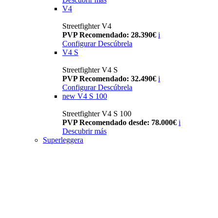
V4
Streetfighter V4
PVP Recomendado: 28.390€
i
Configurar
Descúbrela
V4 S
Streetfighter V4 S
PVP Recomendado: 32.490€
i
Configurar
Descúbrela
new
V4 S 100
Streetfighter V4 S 100
PVP Recomendado desde: 78.000€
i
Descubrir más
Superleggera