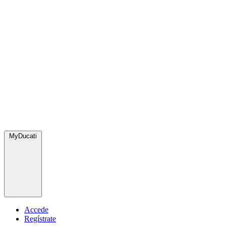
MyDucati
Accede
Regístrate