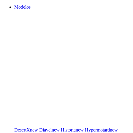
Modelos
DesertX
new
Diavel
new
Historia
new
Hypermotard
new