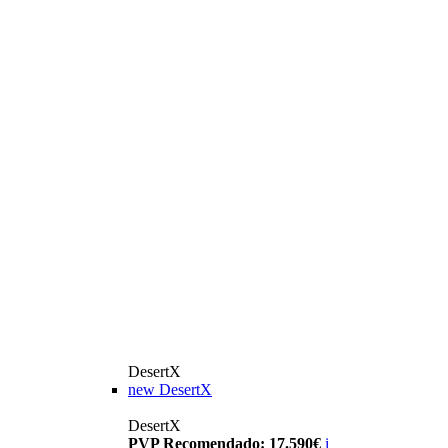
DesertX
new
DesertX
DesertX
PVP Recomendado: 17.590€
i