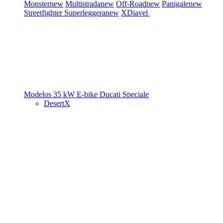
Monster
new
Multistrada
new
Off-Road
new
Panigale
new
Streetfighter
Superleggera
new
XDiavel
Modelos 35 kW
E-bike
Ducati Speciale
DesertX