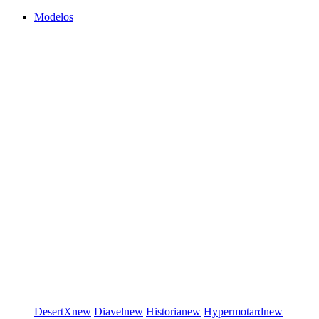
Modelos
DesertX
new
Diavel
new
Historia
new
Hypermotard
new