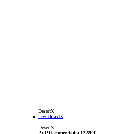
DesertX
new
DesertX
DesertX
PVP Recomendado: 17.590€
i