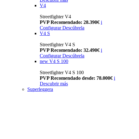
V4
Streetfighter V4
PVP Recomendado: 28.390€
i
Configurar
Descúbrela
V4 S
Streetfighter V4 S
PVP Recomendado: 32.490€
i
Configurar
Descúbrela
new
V4 S 100
Streetfighter V4 S 100
PVP Recomendado desde: 78.000€
i
Descubrir más
Superleggera