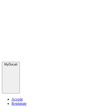
MyDucati
Accede
Regístrate