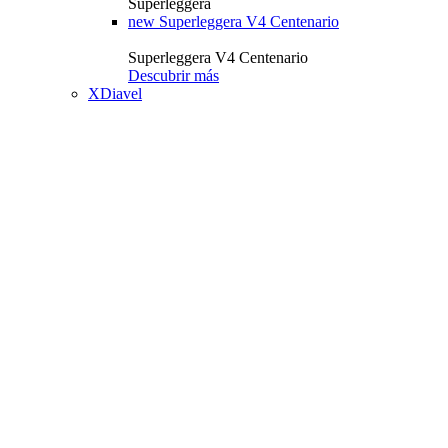
Superleggera
new
Superleggera V4 Centenario
Superleggera V4 Centenario
Descubrir más
XDiavel