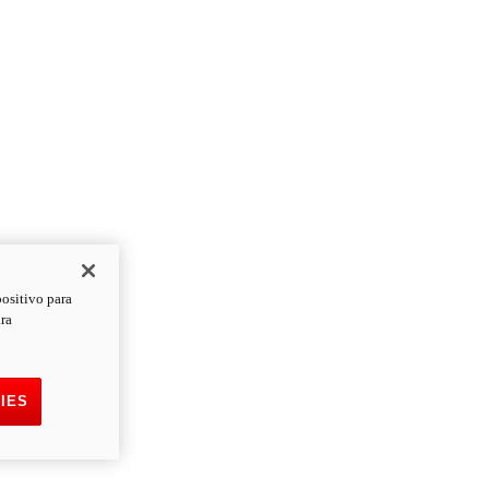
positivo para
ara
IES