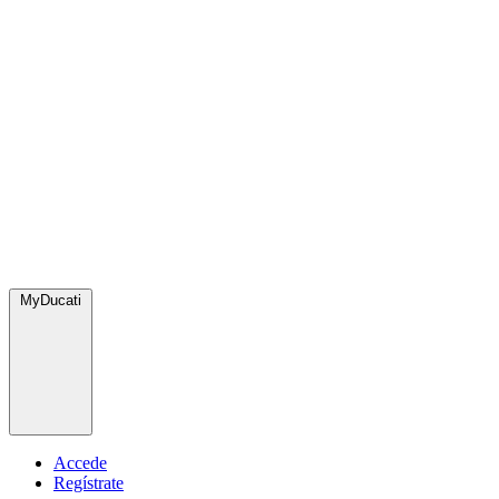
MyDucati
Accede
Regístrate