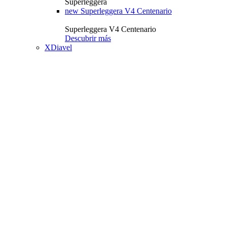
Superleggera
new
Superleggera V4 Centenario
Superleggera V4 Centenario
Descubrir más
XDiavel