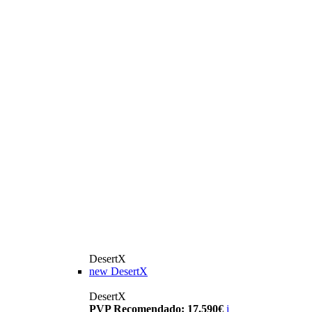
DesertX
new
DesertX
DesertX
PVP Recomendado: 17.590€
i