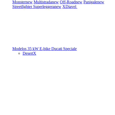
Monster
new
Multistrada
new
Off-Road
new
Panigale
new
Streetfighter
Superleggera
new
XDiavel
Modelos 35 kW
E-bike
Ducati Speciale
DesertX