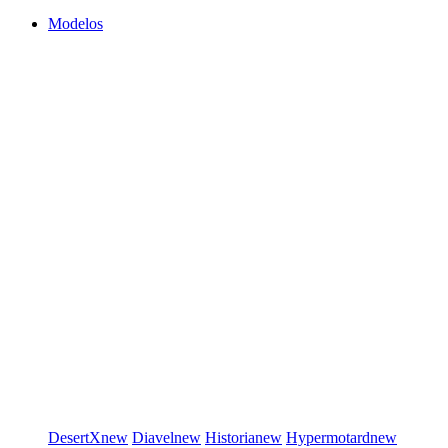
Modelos
DesertX
new
Diavel
new
Historia
new
Hypermotard
new