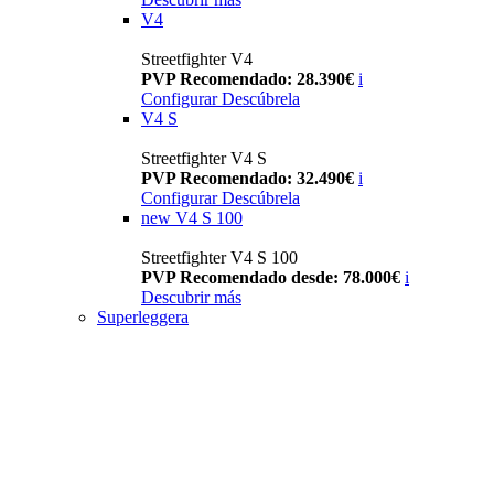
V4
Streetfighter V4
PVP Recomendado: 28.390€
i
Configurar
Descúbrela
V4 S
Streetfighter V4 S
PVP Recomendado: 32.490€
i
Configurar
Descúbrela
new
V4 S 100
Streetfighter V4 S 100
PVP Recomendado desde: 78.000€
i
Descubrir más
Superleggera