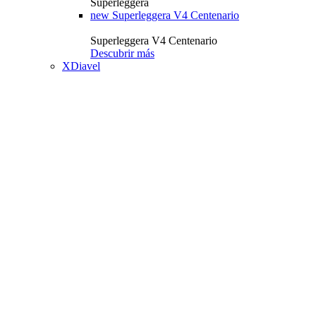
Superleggera
new
Superleggera V4 Centenario
Superleggera V4 Centenario
Descubrir más
XDiavel