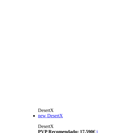
DesertX
new
DesertX
DesertX
PVP Recomendado: 17.590€
i