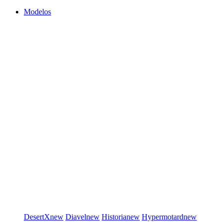
Modelos
DesertX
new
Diavel
new
Historia
new
Hypermotard
new