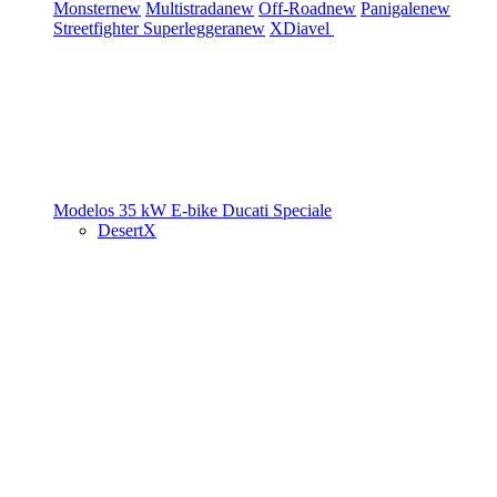
Monster
new
Multistrada
new
Off-Road
new
Panigale
new
Streetfighter
Superleggera
new
XDiavel
Modelos 35 kW
E-bike
Ducati Speciale
DesertX