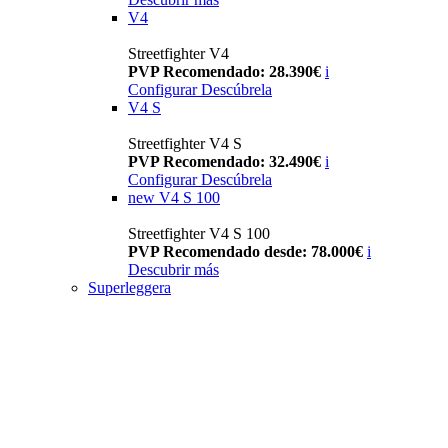
V4
Streetfighter V4
PVP Recomendado: 28.390€
i
Configurar
Descúbrela
V4 S
Streetfighter V4 S
PVP Recomendado: 32.490€
i
Configurar
Descúbrela
new
V4 S 100
Streetfighter V4 S 100
PVP Recomendado desde: 78.000€
i
Descubrir más
Superleggera