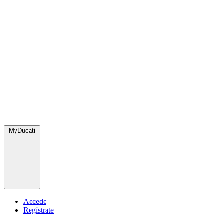
MyDucati
Accede
Regístrate