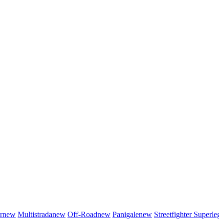
r
new
Multistrada
new
Off-Road
new
Panigale
new
Streetfighter
Superle