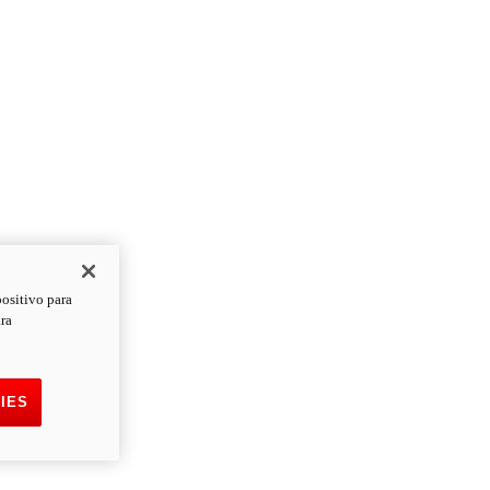
positivo para
ara
IES