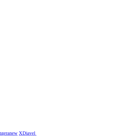
ggera
new
XDiavel