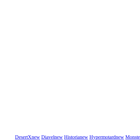
DesertX
new
Diavel
new
Historia
new
Hypermotard
new
Monste