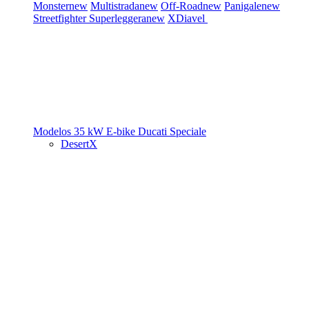
Monster
new
Multistrada
new
Off-Road
new
Panigale
new
Streetfighter
Superleggera
new
XDiavel
Modelos 35 kW
E-bike
Ducati Speciale
DesertX