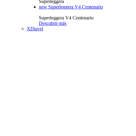
Superleggera
new
Superleggera V4 Centenario
Superleggera V4 Centenario
Descubrir más
XDiavel