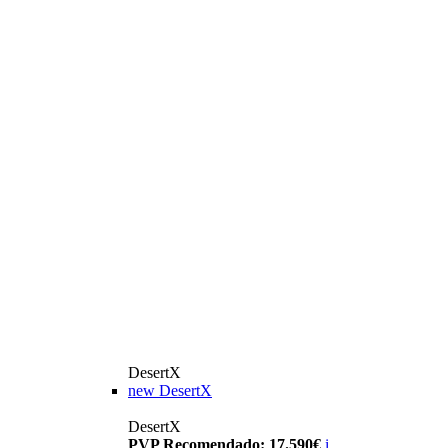
DesertX
new
DesertX
DesertX
PVP Recomendado: 17.590€
i