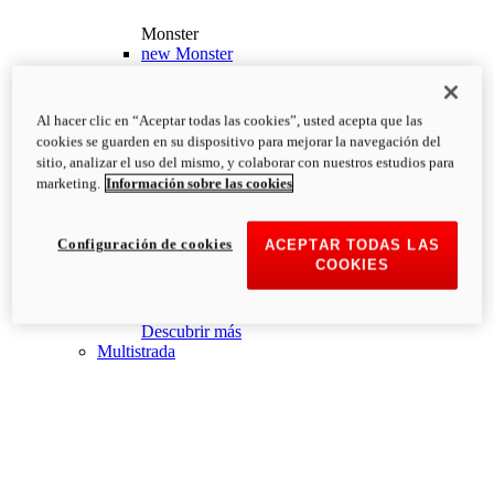
Monster
new
Monster
Monster
PVP Recomendado desde: 13.190€
i
Al hacer clic en “Aceptar todas las cookies”, usted acepta que las
Configurar
Descubrir más
cookies se guarden en su dispositivo para mejorar la navegación del
new
Monster +
sitio, analizar el uso del mismo, y colaborar con nuestros estudios para
marketing.
Información sobre las cookies
Monster +
PVP Recomendado desde: 13.690€
i
Configurar
Descubrir más
Configuración de cookies
ACEPTAR TODAS LAS
new
Monster 100
COOKIES
Monster 100
PVP Recomendado desde: 26.000€
i
Descubrir más
Multistrada