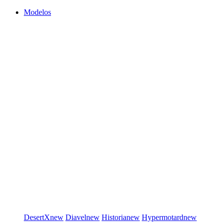
Modelos
DesertX
new
Diavel
new
Historia
new
Hypermotard
new