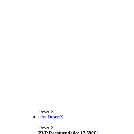
DesertX
new
DesertX
DesertX
PVP Recomendado: 17.590€
i