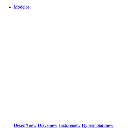
Modelos
DesertX
new
Diavel
new
Historia
new
Hypermotard
new