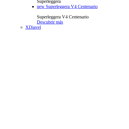
Superleggera
new
Superleggera V4 Centenario
Superleggera V4 Centenario
Descubrir más
XDiavel