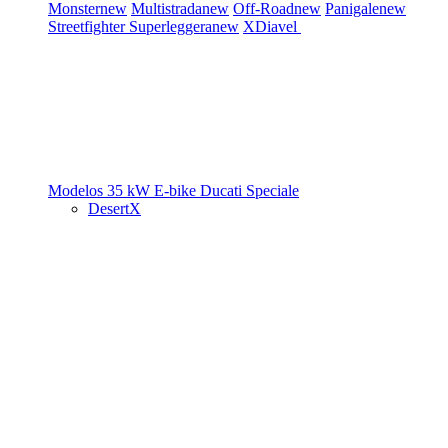
Monster
new
Multistrada
new
Off-Road
new
Panigale
new
Streetfighter
Superleggera
new
XDiavel
Modelos 35 kW
E-bike
Ducati Speciale
DesertX