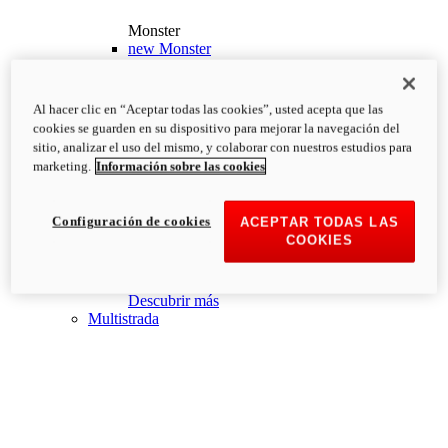
Monster
new
Monster
Monster
PVP Recomendado desde: 13.190€
i
Al hacer clic en “Aceptar todas las cookies”, usted acepta que las
Configurar
Descubrir más
cookies se guarden en su dispositivo para mejorar la navegación del
new
Monster +
sitio, analizar el uso del mismo, y colaborar con nuestros estudios para
marketing.
Información sobre las cookies
Monster +
PVP Recomendado desde: 13.690€
i
Configurar
Descubrir más
Configuración de cookies
ACEPTAR TODAS LAS
new
Monster 100
COOKIES
Monster 100
PVP Recomendado desde: 26.000€
i
Descubrir más
Multistrada