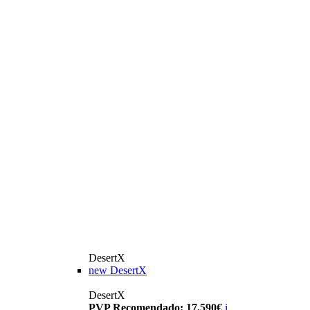
DesertX
new
DesertX
DesertX
PVP Recomendado: 17.590€
i