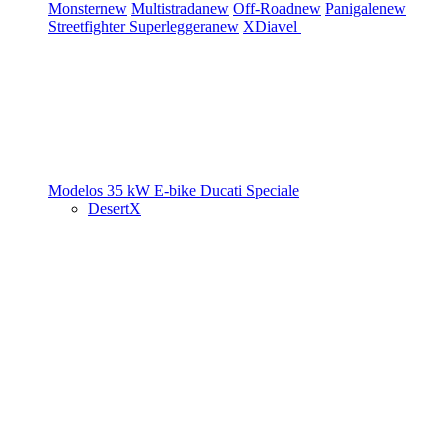
Monster
new
Multistrada
new
Off-Road
new
Panigale
new
Streetfighter
Superleggera
new
XDiavel
Modelos 35 kW
E-bike
Ducati Speciale
DesertX