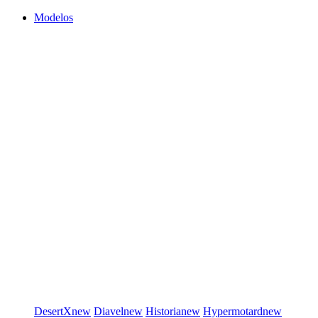
Modelos
DesertX
new
Diavel
new
Historia
new
Hypermotard
new