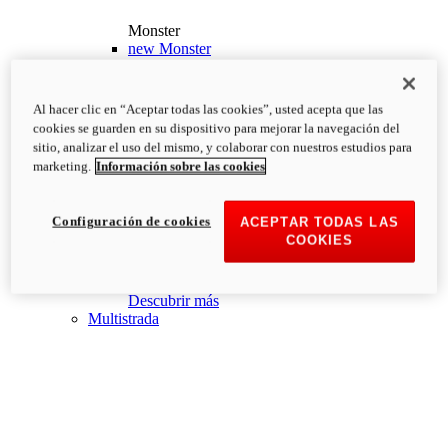
Monster
new
Monster
Monster
PVP Recomendado desde: 13.190€
i
Al hacer clic en “Aceptar todas las cookies”, usted acepta que las
Configurar
Descubrir más
cookies se guarden en su dispositivo para mejorar la navegación del
new
Monster +
sitio, analizar el uso del mismo, y colaborar con nuestros estudios para
marketing.
Información sobre las cookies
Monster +
PVP Recomendado desde: 13.690€
i
Configurar
Descubrir más
Configuración de cookies
ACEPTAR TODAS LAS
new
Monster 100
COOKIES
Monster 100
PVP Recomendado desde: 26.000€
i
Descubrir más
Multistrada