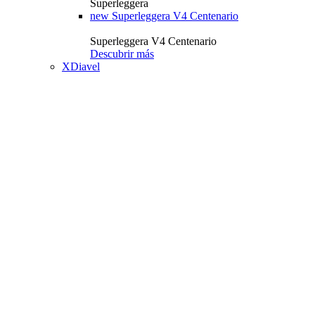
Superleggera
new
Superleggera V4 Centenario
Superleggera V4 Centenario
Descubrir más
XDiavel