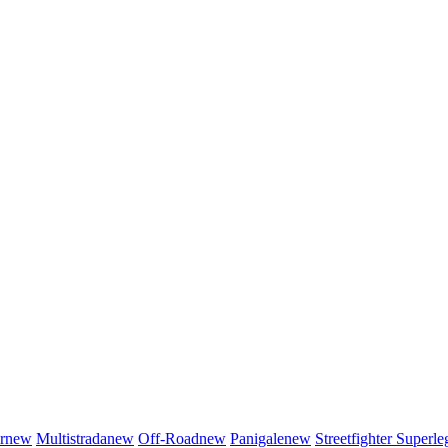
r
new
Multistrada
new
Off-Road
new
Panigale
new
Streetfighter
Superle