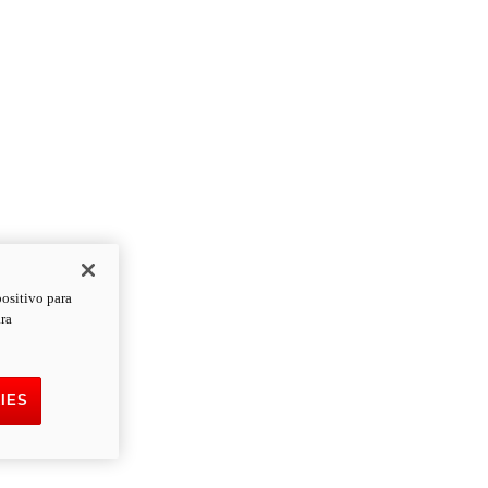
positivo para
ara
IES