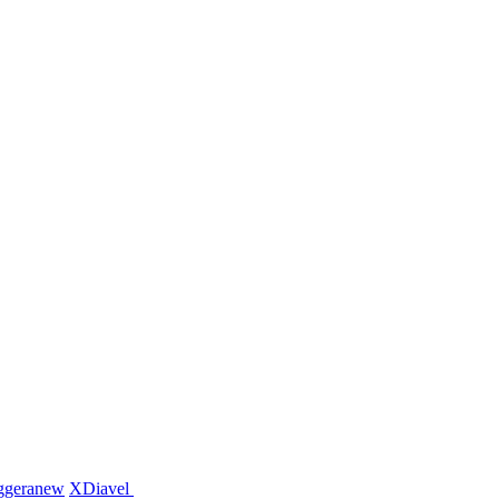
ggera
new
XDiavel