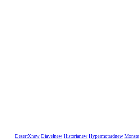
DesertX
new
Diavel
new
Historia
new
Hypermotard
new
Monste