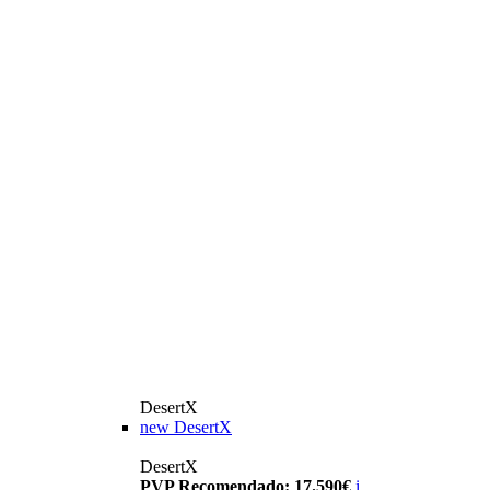
DesertX
new
DesertX
DesertX
PVP Recomendado: 17.590€
i