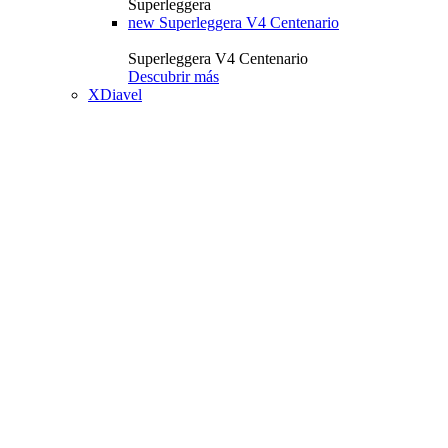
Superleggera
new
Superleggera V4 Centenario
Superleggera V4 Centenario
Descubrir más
XDiavel