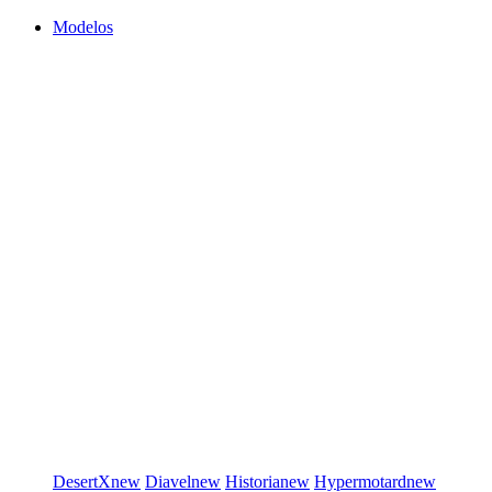
Modelos
DesertX
new
Diavel
new
Historia
new
Hypermotard
new