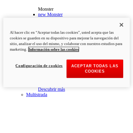
Monster
new
Monster
Monster
PVP Recomendado desde: 13.190€
i
Al hacer clic en “Aceptar todas las cookies”, usted acepta que las
Configurar
Descubrir más
cookies se guarden en su dispositivo para mejorar la navegación del
new
Monster +
sitio, analizar el uso del mismo, y colaborar con nuestros estudios para
marketing.
Información sobre las cookies
Monster +
PVP Recomendado desde: 13.690€
i
Configurar
Descubrir más
Configuración de cookies
ACEPTAR TODAS LAS
new
Monster 100
COOKIES
Monster 100
PVP Recomendado desde: 26.000€
i
Descubrir más
Multistrada