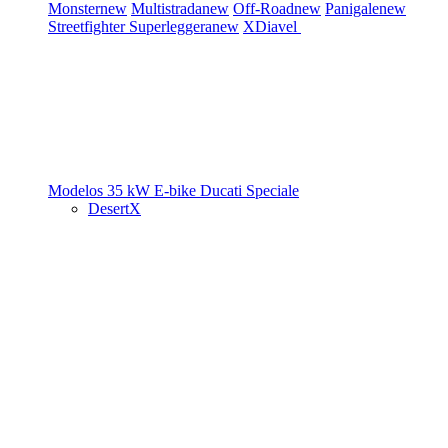
Monster
new
Multistrada
new
Off-Road
new
Panigale
new
Streetfighter
Superleggera
new
XDiavel
Modelos 35 kW
E-bike
Ducati Speciale
DesertX