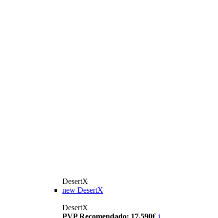
DesertX
new
DesertX
DesertX
PVP Recomendado: 17.590€
i