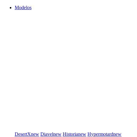
Modelos
DesertX
new
Diavel
new
Historia
new
Hypermotard
new