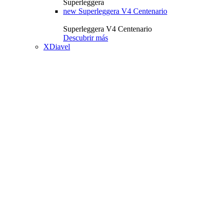
Superleggera
new
Superleggera V4 Centenario
Superleggera V4 Centenario
Descubrir más
XDiavel