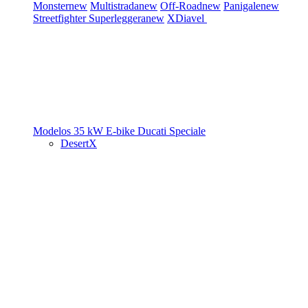
Monster
new
Multistrada
new
Off-Road
new
Panigale
new
Streetfighter
Superleggera
new
XDiavel
Modelos 35 kW
E-bike
Ducati Speciale
DesertX