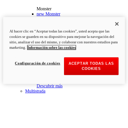
Monster
new
Monster
Monster
PVP Recomendado desde: 13.190€
i
Al hacer clic en “Aceptar todas las cookies”, usted acepta que las
Configurar
Descubrir más
cookies se guarden en su dispositivo para mejorar la navegación del
new
Monster +
sitio, analizar el uso del mismo, y colaborar con nuestros estudios para
marketing.
Información sobre las cookies
Monster +
PVP Recomendado desde: 13.690€
i
Configurar
Descubrir más
Configuración de cookies
ACEPTAR TODAS LAS
new
Monster 100
COOKIES
Monster 100
PVP Recomendado desde: 26.000€
i
Descubrir más
Multistrada