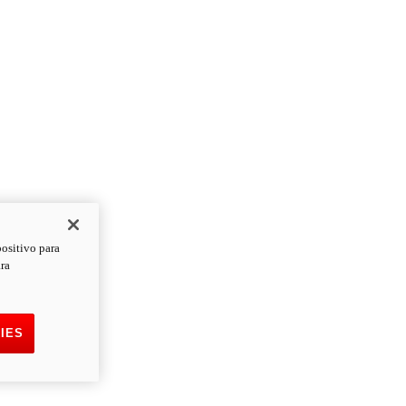
positivo para
ara
IES