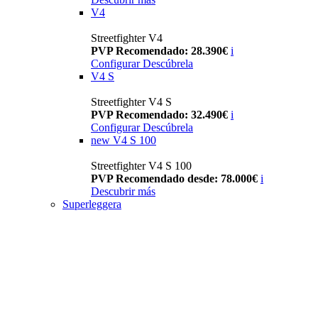
V4
Streetfighter V4
PVP Recomendado: 28.390€
i
Configurar
Descúbrela
V4 S
Streetfighter V4 S
PVP Recomendado: 32.490€
i
Configurar
Descúbrela
new
V4 S 100
Streetfighter V4 S 100
PVP Recomendado desde: 78.000€
i
Descubrir más
Superleggera