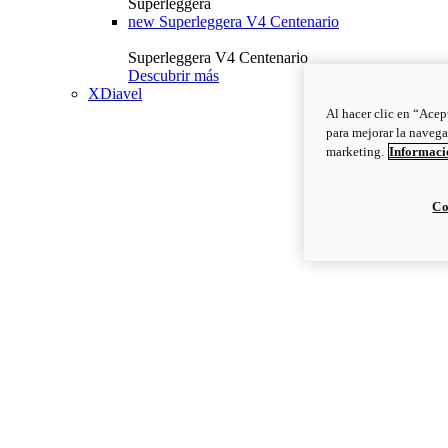
Superleggera
new
Superleggera V4 Centenario
Superleggera V4 Centenario
Descubrir más
XDiavel
Al hacer clic en “Acep
para mejorar la navega
marketing.
Informació
Co