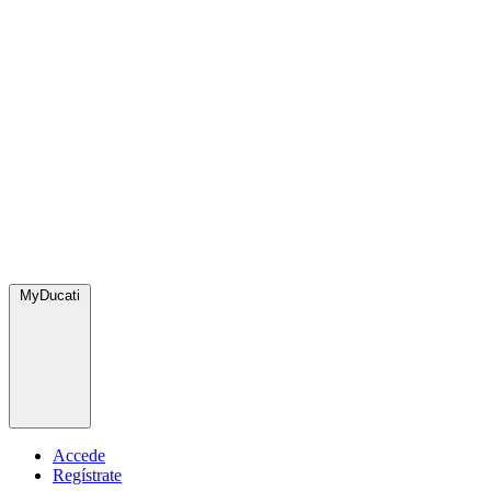
MyDucati
Accede
Regístrate