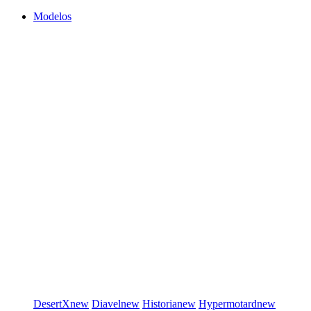
Modelos
DesertX
new
Diavel
new
Historia
new
Hypermotard
new