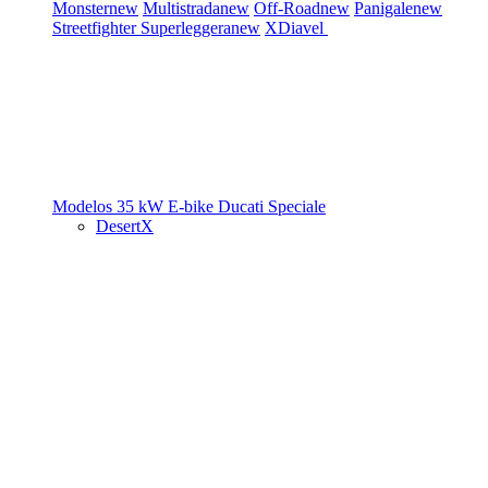
Monster
new
Multistrada
new
Off-Road
new
Panigale
new
Streetfighter
Superleggera
new
XDiavel
Modelos 35 kW
E-bike
Ducati Speciale
DesertX