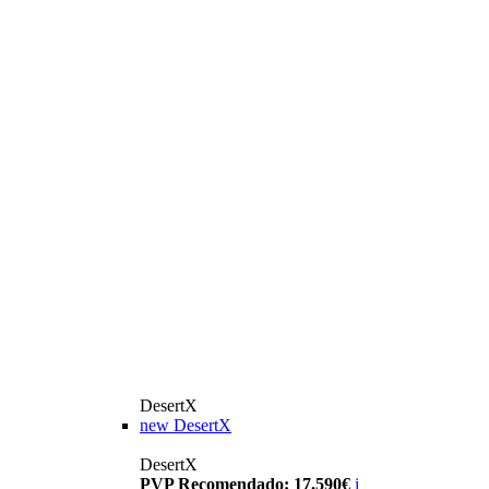
DesertX
new
DesertX
DesertX
PVP Recomendado: 17.590€
i