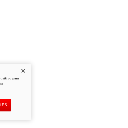
positivo para
ara
IES