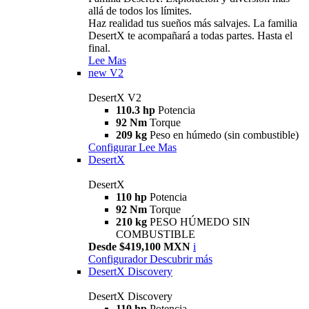
allá de todos los límites.
Haz realidad tus sueños más salvajes. La familia
DesertX te acompañará a todas partes. Hasta el
final.
Lee Mas
new
V2
DesertX V2
110.3 hp
Potencia
92 Nm
Torque
209 kg
Peso en húmedo (sin combustible)
Configurar
Lee Mas
DesertX
DesertX
110 hp
Potencia
92 Nm
Torque
210 kg
PESO HÚMEDO SIN
COMBUSTIBLE
Desde $419,100 MXN
i
Configurador
Descubrir más
DesertX Discovery
DesertX Discovery
110 hp
Potencia