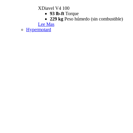
XDiavel V4 100
93 lb-ft
Torque
229 kg
Peso húmedo (sin combustible)
Lee Mas
Hypermotard