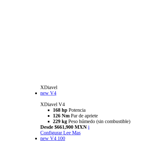
XDiavel
new
V4
XDiavel V4
168 hp
Potencia
126 Nm
Par de apriete
229 kg
Peso húmedo (sin combustible)
Desde $661,900 MXN
i
Configurar
Lee Mas
new
V4 100