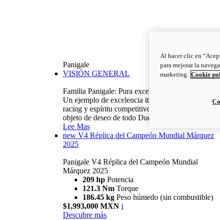
Al hacer clic en “Acep
Panigale
para mejorar la navega
VISIÓN GENERAL
marketing.
Cookie po
Familia Panigale: Pura excelencia italiana.
Un ejemplo de excelencia italiana, con ADN
Co
racing y espíritu competitivo: la Panigale es el
objeto de deseo de todo Ducatista.
Lee Mas
new
V4 Réplica del Campeón Mundial Márquez
2025
Panigale V4 Réplica del Campeón Mundial
Márquez 2025
209 hp
Potencia
121.3 Nm
Torque
186.45 kg
Peso húmedo (sin combustible)
$1,993,000 MXN
i
Descubre más