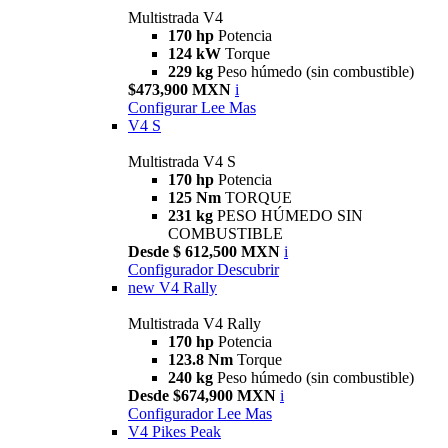
Multistrada V4
170 hp
Potencia
124 kW
Torque
229 kg
Peso húmedo (sin combustible)
$473,900 MXN
i
Configurar
Lee Mas
V4 S
Multistrada V4 S
170 hp
Potencia
125 Nm
TORQUE
231 kg
PESO HÚMEDO SIN
COMBUSTIBLE
Desde $ 612,500 MXN
i
Configurador
Descubrir
new
V4 Rally
Multistrada V4 Rally
170 hp
Potencia
123.8 Nm
Torque
240 kg
Peso húmedo (sin combustible)
Desde $674,900 MXN
i
Configurador
Lee Mas
V4 Pikes Peak