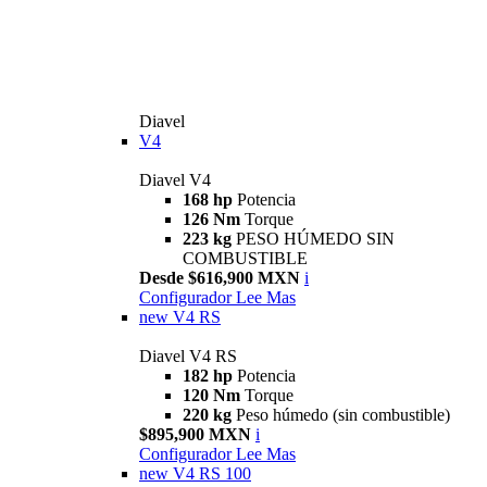
Diavel
V4
Diavel V4
168 hp
Potencia
126 Nm
Torque
223 kg
PESO HÚMEDO SIN
COMBUSTIBLE
Desde $616,900 MXN
i
Configurador
Lee Mas
new
V4 RS
Diavel V4 RS
182 hp
Potencia
120 Nm
Torque
220 kg
Peso húmedo (sin combustible)
$895,900 MXN
i
Configurador
Lee Mas
new
V4 RS 100