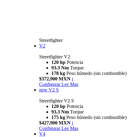
Streetfighter
V2
Streetfighter V2
120 hp
Potencia
93.3 Nm
Torque
178 kg
Peso húmedo (sin combustible)
$372,900 MXN
i
Configurar
Lee Mas
new
V2 S
Streetfighter V2 S
120 hp
Potencia
93.3 Nm
Torque
175 kg
Peso húmedo (sin combustible)
$427,900 MXN
i
Configurar
Lee Mas
V4