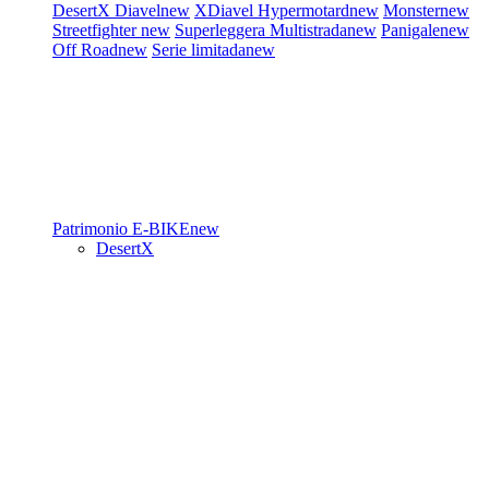
DesertX
Diavel
new
XDiavel
Hypermotard
new
Monster
new
Streetfighter
new
Superleggera
Multistrada
new
Panigale
new
Off Road
new
Serie limitada
new
Patrimonio
E-BIKE
new
DesertX