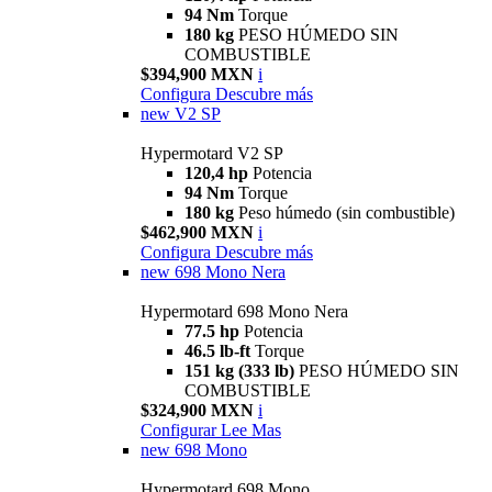
94 Nm
Torque
180 kg
PESO HÚMEDO SIN
COMBUSTIBLE
$394,900 MXN
i
Configura
Descubre más
new
V2 SP
Hypermotard V2 SP
120,4 hp
Potencia
94 Nm
Torque
180 kg
Peso húmedo (sin combustible)
$462,900 MXN
i
Configura
Descubre más
new
698 Mono Nera
Hypermotard 698 Mono Nera
77.5 hp
Potencia
46.5 lb-ft
Torque
151 kg (333 lb)
PESO HÚMEDO SIN
COMBUSTIBLE
$324,900 MXN
i
Configurar
Lee Mas
new
698 Mono
Hypermotard 698 Mono