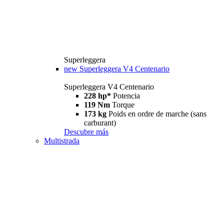
Superleggera
new
Superleggera V4 Centenario
Superleggera V4 Centenario
228 hp*
Potencia
119 Nm
Torque
173 kg
Poids en ordre de marche (sans
carburant)
Descubre más
Multistrada