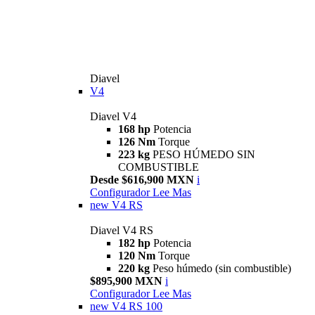
Diavel
V4
Diavel V4
168 hp
Potencia
126 Nm
Torque
223 kg
PESO HÚMEDO SIN
COMBUSTIBLE
Desde $616,900 MXN
i
Configurador
Lee Mas
new
V4 RS
Diavel V4 RS
182 hp
Potencia
120 Nm
Torque
220 kg
Peso húmedo (sin combustible)
$895,900 MXN
i
Configurador
Lee Mas
new
V4 RS 100