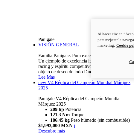
Al hacer clic en “Acep
Panigale
para mejorar la navega
VISIÓN GENERAL
marketing.
Cookie po
Familia Panigale: Pura excelencia italiana.
Un ejemplo de excelencia italiana, con ADN
Co
racing y espíritu competitivo: la Panigale es el
objeto de deseo de todo Ducatista.
Lee Mas
new
V4 Réplica del Campeón Mundial Márquez
2025
Panigale V4 Réplica del Campeón Mundial
Márquez 2025
209 hp
Potencia
121.3 Nm
Torque
186.45 kg
Peso húmedo (sin combustible)
$1,993,000 MXN
i
Descubre más