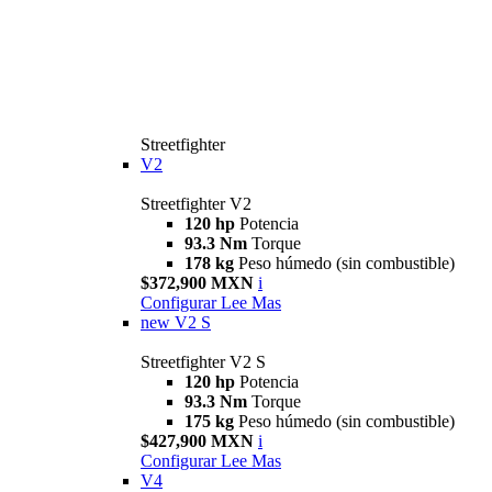
Streetfighter
V2
Streetfighter V2
120 hp
Potencia
93.3 Nm
Torque
178 kg
Peso húmedo (sin combustible)
$372,900 MXN
i
Configurar
Lee Mas
new
V2 S
Streetfighter V2 S
120 hp
Potencia
93.3 Nm
Torque
175 kg
Peso húmedo (sin combustible)
$427,900 MXN
i
Configurar
Lee Mas
V4