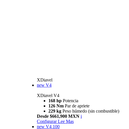
XDiavel
new
V4
XDiavel V4
168 hp
Potencia
126 Nm
Par de apriete
229 kg
Peso húmedo (sin combustible)
Desde $661,900 MXN
i
Configurar
Lee Mas
new
V4 100