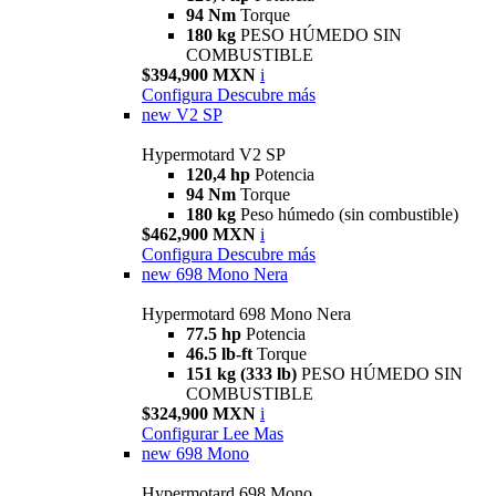
94 Nm
Torque
180 kg
PESO HÚMEDO SIN
COMBUSTIBLE
$394,900 MXN
i
Configura
Descubre más
new
V2 SP
Hypermotard V2 SP
120,4 hp
Potencia
94 Nm
Torque
180 kg
Peso húmedo (sin combustible)
$462,900 MXN
i
Configura
Descubre más
new
698 Mono Nera
Hypermotard 698 Mono Nera
77.5 hp
Potencia
46.5 lb-ft
Torque
151 kg (333 lb)
PESO HÚMEDO SIN
COMBUSTIBLE
$324,900 MXN
i
Configurar
Lee Mas
new
698 Mono
Hypermotard 698 Mono