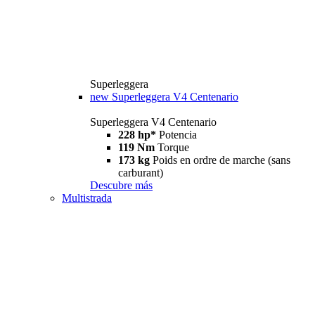
Superleggera
new
Superleggera V4 Centenario
Superleggera V4 Centenario
228 hp*
Potencia
119 Nm
Torque
173 kg
Poids en ordre de marche (sans
carburant)
Descubre más
Multistrada