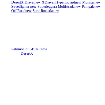
DesertX
Diavel
new
XDiavel
Hypermotard
new
Monster
new
Streetfighter
new
Superleggera
Multistrada
new
Panigale
new
Off Road
new
Serie limitada
new
Patrimonio
E-BIKE
new
DesertX