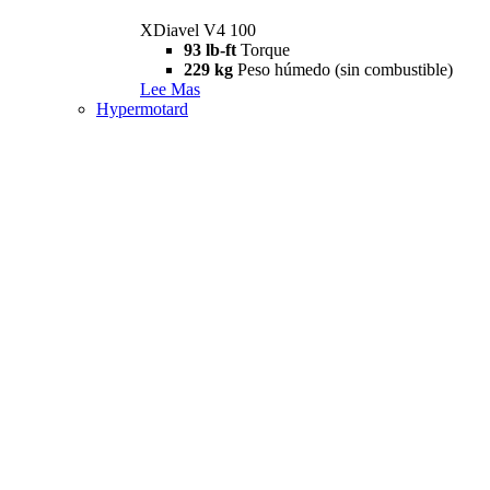
XDiavel V4 100
93 lb-ft
Torque
229 kg
Peso húmedo (sin combustible)
Lee Mas
Hypermotard