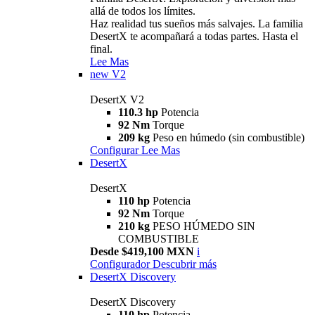
allá de todos los límites.
Haz realidad tus sueños más salvajes. La familia
DesertX te acompañará a todas partes. Hasta el
final.
Lee Mas
new
V2
DesertX V2
110.3 hp
Potencia
92 Nm
Torque
209 kg
Peso en húmedo (sin combustible)
Configurar
Lee Mas
DesertX
DesertX
110 hp
Potencia
92 Nm
Torque
210 kg
PESO HÚMEDO SIN
COMBUSTIBLE
Desde $419,100 MXN
i
Configurador
Descubrir más
DesertX Discovery
DesertX Discovery
110 hp
Potencia