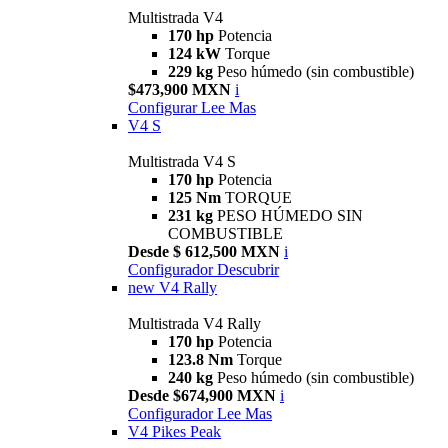
Multistrada V4
170 hp
Potencia
124 kW
Torque
229 kg
Peso húmedo (sin combustible)
$473,900 MXN
i
Configurar
Lee Mas
V4 S
Multistrada V4 S
170 hp
Potencia
125 Nm
TORQUE
231 kg
PESO HÚMEDO SIN
COMBUSTIBLE
Desde $ 612,500 MXN
i
Configurador
Descubrir
new
V4 Rally
Multistrada V4 Rally
170 hp
Potencia
123.8 Nm
Torque
240 kg
Peso húmedo (sin combustible)
Desde $674,900 MXN
i
Configurador
Lee Mas
V4 Pikes Peak