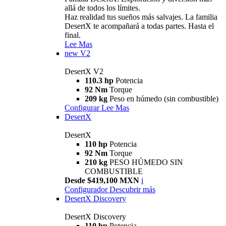
allá de todos los límites.
Haz realidad tus sueños más salvajes. La familia
DesertX te acompañará a todas partes. Hasta el
final.
Lee Mas
new
V2
DesertX V2
110.3 hp
Potencia
92 Nm
Torque
209 kg
Peso en húmedo (sin combustible)
Configurar
Lee Mas
DesertX
DesertX
110 hp
Potencia
92 Nm
Torque
210 kg
PESO HÚMEDO SIN
COMBUSTIBLE
Desde $419,100 MXN
i
Configurador
Descubrir más
DesertX Discovery
DesertX Discovery
110 hp
Potencia