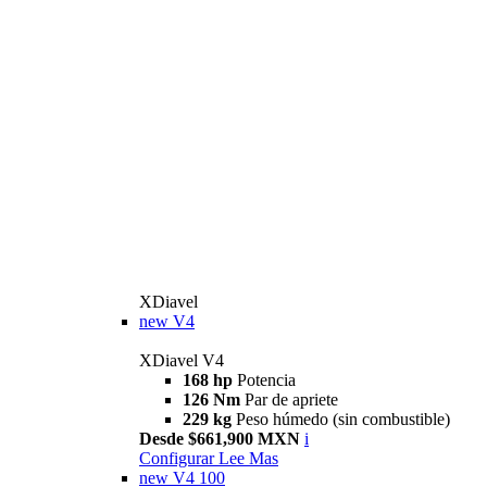
XDiavel
new
V4
XDiavel V4
168 hp
Potencia
126 Nm
Par de apriete
229 kg
Peso húmedo (sin combustible)
Desde $661,900 MXN
i
Configurar
Lee Mas
new
V4 100