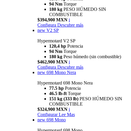
94 Nm
Torque
180 kg
PESO HÚMEDO SIN
COMBUSTIBLE
$394,900 MXN
i
Configura
Descubre más
new
V2 SP
Hypermotard V2 SP
120,4 hp
Potencia
94 Nm
Torque
180 kg
Peso húmedo (sin combustible)
$462,900 MXN
i
Configura
Descubre más
new
698 Mono Nera
Hypermotard 698 Mono Nera
77.5 hp
Potencia
46.5 lb-ft
Torque
151 kg (333 lb)
PESO HÚMEDO SIN
COMBUSTIBLE
$324,900 MXN
i
Configurar
Lee Mas
new
698 Mono
Hypermotard 698 Mono