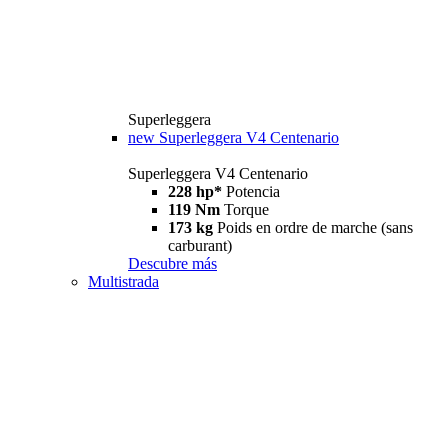
Superleggera
new
Superleggera V4 Centenario
Superleggera V4 Centenario
228 hp*
Potencia
119 Nm
Torque
173 kg
Poids en ordre de marche (sans
carburant)
Descubre más
Multistrada