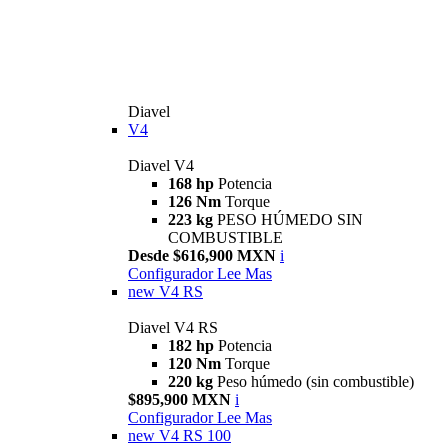
Diavel
V4
Diavel V4
168 hp
Potencia
126 Nm
Torque
223 kg
PESO HÚMEDO SIN
COMBUSTIBLE
Desde $616,900 MXN
i
Configurador
Lee Mas
new
V4 RS
Diavel V4 RS
182 hp
Potencia
120 Nm
Torque
220 kg
Peso húmedo (sin combustible)
$895,900 MXN
i
Configurador
Lee Mas
new
V4 RS 100