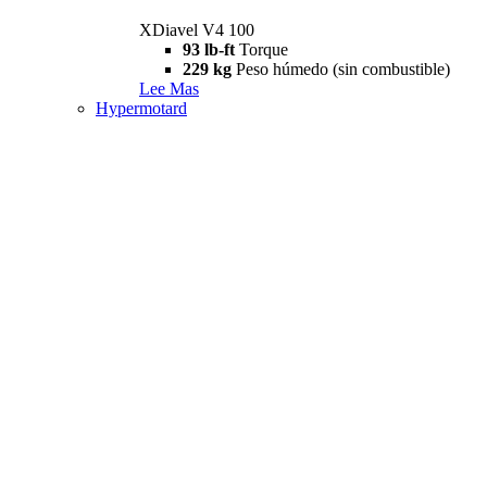
XDiavel V4 100
93 lb-ft
Torque
229 kg
Peso húmedo (sin combustible)
Lee Mas
Hypermotard