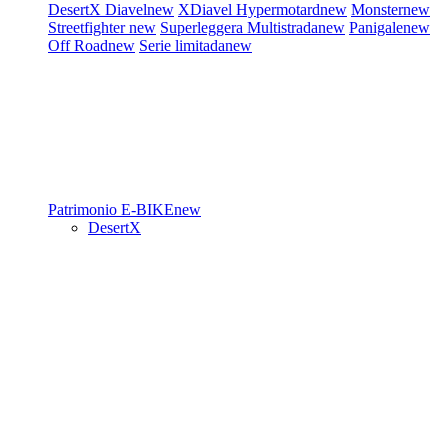
DesertX
Diavel
new
XDiavel
Hypermotard
new
Monster
new
Streetfighter
new
Superleggera
Multistrada
new
Panigale
new
Off Road
new
Serie limitada
new
Patrimonio
E-BIKE
new
DesertX