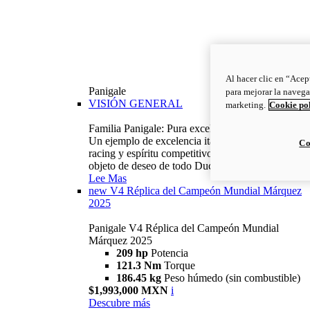
Al hacer clic en “Acep
Panigale
para mejorar la navega
VISIÓN GENERAL
marketing.
Cookie po
Familia Panigale: Pura excelencia italiana.
Un ejemplo de excelencia italiana, con ADN
Co
racing y espíritu competitivo: la Panigale es el
objeto de deseo de todo Ducatista.
Lee Mas
new
V4 Réplica del Campeón Mundial Márquez
2025
Panigale V4 Réplica del Campeón Mundial
Márquez 2025
209 hp
Potencia
121.3 Nm
Torque
186.45 kg
Peso húmedo (sin combustible)
$1,993,000 MXN
i
Descubre más