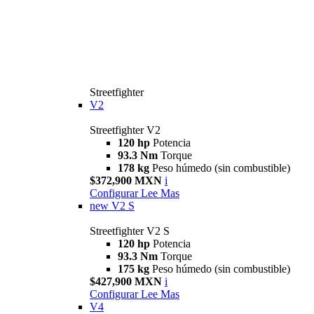
Streetfighter
V2
Streetfighter V2
120 hp
Potencia
93.3 Nm
Torque
178 kg
Peso húmedo (sin combustible)
$372,900 MXN
i
Configurar
Lee Mas
new
V2 S
Streetfighter V2 S
120 hp
Potencia
93.3 Nm
Torque
175 kg
Peso húmedo (sin combustible)
$427,900 MXN
i
Configurar
Lee Mas
V4