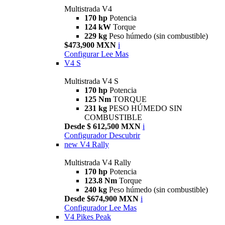
Multistrada V4
170 hp
Potencia
124 kW
Torque
229 kg
Peso húmedo (sin combustible)
$473,900 MXN
i
Configurar
Lee Mas
V4 S
Multistrada V4 S
170 hp
Potencia
125 Nm
TORQUE
231 kg
PESO HÚMEDO SIN
COMBUSTIBLE
Desde $ 612,500 MXN
i
Configurador
Descubrir
new
V4 Rally
Multistrada V4 Rally
170 hp
Potencia
123.8 Nm
Torque
240 kg
Peso húmedo (sin combustible)
Desde $674,900 MXN
i
Configurador
Lee Mas
V4 Pikes Peak