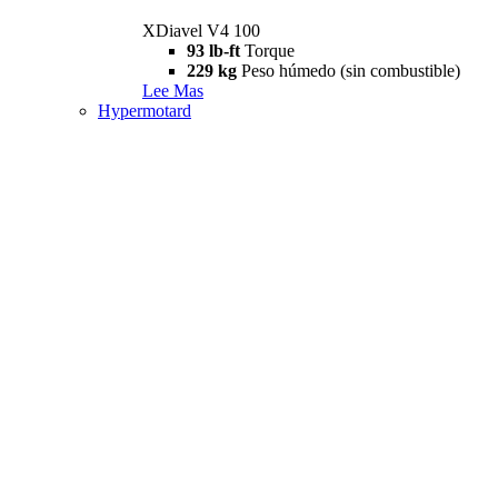
XDiavel V4 100
93 lb-ft
Torque
229 kg
Peso húmedo (sin combustible)
Lee Mas
Hypermotard