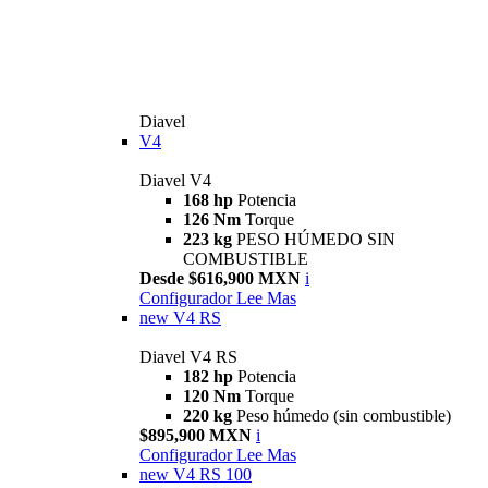
Diavel
V4
Diavel V4
168 hp
Potencia
126 Nm
Torque
223 kg
PESO HÚMEDO SIN
COMBUSTIBLE
Desde $616,900 MXN
i
Configurador
Lee Mas
new
V4 RS
Diavel V4 RS
182 hp
Potencia
120 Nm
Torque
220 kg
Peso húmedo (sin combustible)
$895,900 MXN
i
Configurador
Lee Mas
new
V4 RS 100