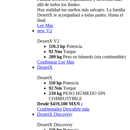
allá de todos los límites.
Haz realidad tus sueños más salvajes. La familia
DesertX te acompañará a todas partes. Hasta el
final.
Lee Mas
new
V2
DesertX V2
110.3 hp
Potencia
92 Nm
Torque
209 kg
Peso en húmedo (sin combustible)
Configurar
Lee Mas
DesertX
DesertX
110 hp
Potencia
92 Nm
Torque
210 kg
PESO HÚMEDO SIN
COMBUSTIBLE
Desde $419,100 MXN
i
Configurador
Descubrir más
DesertX Discovery
DesertX Discovery
110 hp
Potencia