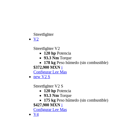
Streetfighter
V2
Streetfighter V2
120 hp
Potencia
93.3 Nm
Torque
178 kg
Peso húmedo (sin combustible)
$372,900 MXN
i
Configurar
Lee Mas
new
V2 S
Streetfighter V2 S
120 hp
Potencia
93.3 Nm
Torque
175 kg
Peso húmedo (sin combustible)
$427,900 MXN
i
Configurar
Lee Mas
V4