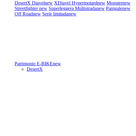
DesertX
Diavel
new
XDiavel
Hypermotard
new
Monster
new
Streetfighter
new
Superleggera
Multistrada
new
Panigale
new
Off Road
new
Serie limitada
new
Patrimonio
E-BIKE
new
DesertX