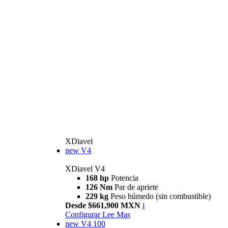
XDiavel
new
V4
XDiavel V4
168 hp
Potencia
126 Nm
Par de apriete
229 kg
Peso húmedo (sin combustible)
Desde $661,900 MXN
i
Configurar
Lee Mas
new
V4 100