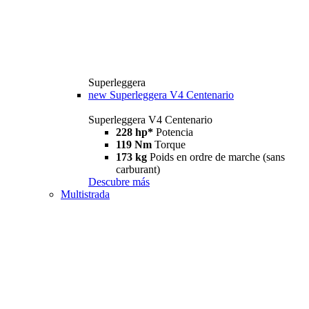
Superleggera
new
Superleggera V4 Centenario
Superleggera V4 Centenario
228 hp*
Potencia
119 Nm
Torque
173 kg
Poids en ordre de marche (sans
carburant)
Descubre más
Multistrada