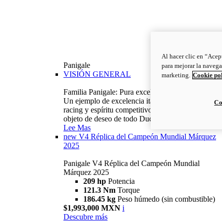
Al hacer clic en “Acep
Panigale
para mejorar la navega
VISIÓN GENERAL
marketing.
Cookie po
Familia Panigale: Pura excelencia italiana.
Un ejemplo de excelencia italiana, con ADN
Co
racing y espíritu competitivo: la Panigale es el
objeto de deseo de todo Ducatista.
Lee Mas
new
V4 Réplica del Campeón Mundial Márquez
2025
Panigale V4 Réplica del Campeón Mundial
Márquez 2025
209 hp
Potencia
121.3 Nm
Torque
186.45 kg
Peso húmedo (sin combustible)
$1,993,000 MXN
i
Descubre más