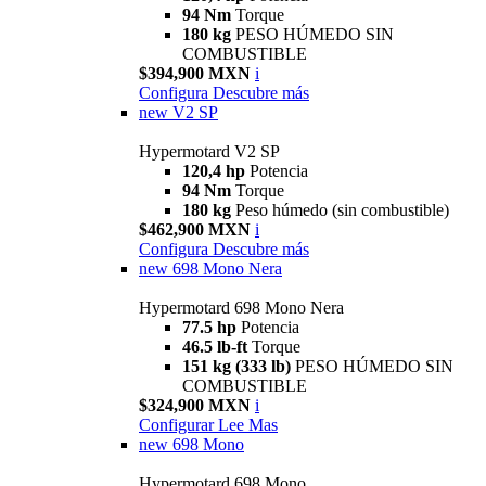
94 Nm
Torque
180 kg
PESO HÚMEDO SIN
COMBUSTIBLE
$394,900 MXN
i
Configura
Descubre más
new
V2 SP
Hypermotard V2 SP
120,4 hp
Potencia
94 Nm
Torque
180 kg
Peso húmedo (sin combustible)
$462,900 MXN
i
Configura
Descubre más
new
698 Mono Nera
Hypermotard 698 Mono Nera
77.5 hp
Potencia
46.5 lb-ft
Torque
151 kg (333 lb)
PESO HÚMEDO SIN
COMBUSTIBLE
$324,900 MXN
i
Configurar
Lee Mas
new
698 Mono
Hypermotard 698 Mono