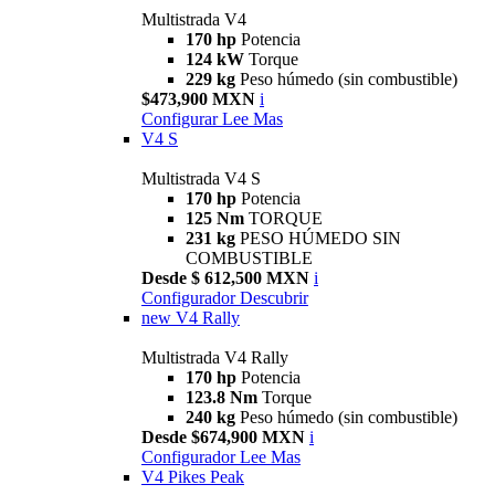
Multistrada V4
170 hp
Potencia
124 kW
Torque
229 kg
Peso húmedo (sin combustible)
$473,900 MXN
i
Configurar
Lee Mas
V4 S
Multistrada V4 S
170 hp
Potencia
125 Nm
TORQUE
231 kg
PESO HÚMEDO SIN
COMBUSTIBLE
Desde $ 612,500 MXN
i
Configurador
Descubrir
new
V4 Rally
Multistrada V4 Rally
170 hp
Potencia
123.8 Nm
Torque
240 kg
Peso húmedo (sin combustible)
Desde $674,900 MXN
i
Configurador
Lee Mas
V4 Pikes Peak