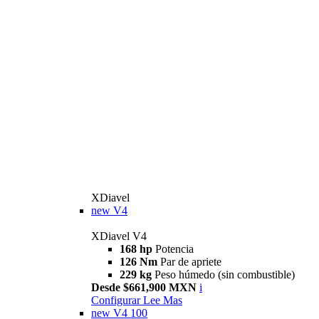
XDiavel
new
V4
XDiavel V4
168 hp
Potencia
126 Nm
Par de apriete
229 kg
Peso húmedo (sin combustible)
Desde $661,900 MXN
i
Configurar
Lee Mas
new
V4 100