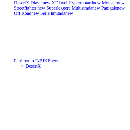
DesertX
Diavel
new
XDiavel
Hypermotard
new
Monster
new
Streetfighter
new
Superleggera
Multistrada
new
Panigale
new
Off Road
new
Serie limitada
new
Patrimonio
E-BIKE
new
DesertX