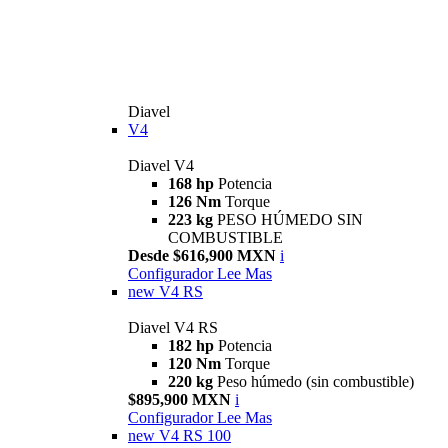
Diavel
V4
Diavel V4
168 hp
Potencia
126 Nm
Torque
223 kg
PESO HÚMEDO SIN
COMBUSTIBLE
Desde $616,900 MXN
i
Configurador
Lee Mas
new
V4 RS
Diavel V4 RS
182 hp
Potencia
120 Nm
Torque
220 kg
Peso húmedo (sin combustible)
$895,900 MXN
i
Configurador
Lee Mas
new
V4 RS 100