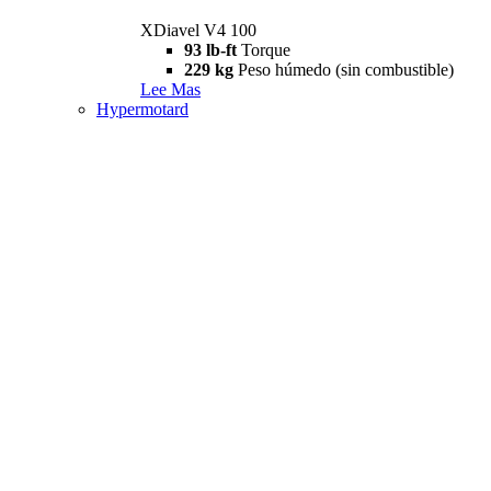
XDiavel V4 100
93 lb-ft
Torque
229 kg
Peso húmedo (sin combustible)
Lee Mas
Hypermotard