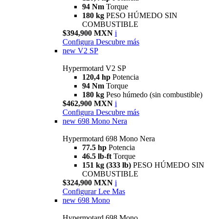
94 Nm
Torque
180 kg
PESO HÚMEDO SIN
COMBUSTIBLE
$394,900 MXN
i
Configura
Descubre más
new
V2 SP
Hypermotard V2 SP
120,4 hp
Potencia
94 Nm
Torque
180 kg
Peso húmedo (sin combustible)
$462,900 MXN
i
Configura
Descubre más
new
698 Mono Nera
Hypermotard 698 Mono Nera
77.5 hp
Potencia
46.5 lb-ft
Torque
151 kg (333 lb)
PESO HÚMEDO SIN
COMBUSTIBLE
$324,900 MXN
i
Configurar
Lee Mas
new
698 Mono
Hypermotard 698 Mono