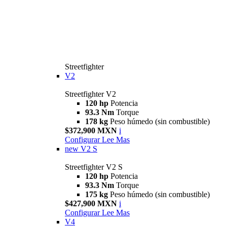
Streetfighter
V2
Streetfighter V2
120 hp
Potencia
93.3 Nm
Torque
178 kg
Peso húmedo (sin combustible)
$372,900 MXN
i
Configurar
Lee Mas
new
V2 S
Streetfighter V2 S
120 hp
Potencia
93.3 Nm
Torque
175 kg
Peso húmedo (sin combustible)
$427,900 MXN
i
Configurar
Lee Mas
V4