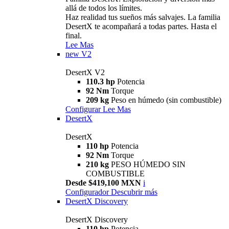
allá de todos los límites.
Haz realidad tus sueños más salvajes. La familia
DesertX te acompañará a todas partes. Hasta el
final.
Lee Mas
new
V2
DesertX V2
110.3 hp
Potencia
92 Nm
Torque
209 kg
Peso en húmedo (sin combustible)
Configurar
Lee Mas
DesertX
DesertX
110 hp
Potencia
92 Nm
Torque
210 kg
PESO HÚMEDO SIN
COMBUSTIBLE
Desde $419,100 MXN
i
Configurador
Descubrir más
DesertX Discovery
DesertX Discovery
110 hp
Potencia