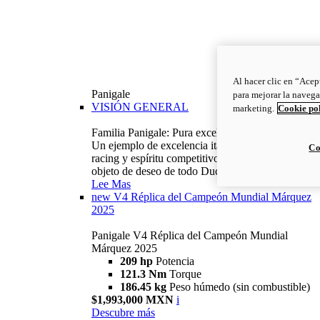
Al hacer clic en “Acep
Panigale
para mejorar la navega
VISIÓN GENERAL
marketing.
Cookie po
Familia Panigale: Pura excelencia italiana.
Un ejemplo de excelencia italiana, con ADN
Co
racing y espíritu competitivo: la Panigale es el
objeto de deseo de todo Ducatista.
Lee Mas
new
V4 Réplica del Campeón Mundial Márquez
2025
Panigale V4 Réplica del Campeón Mundial
Márquez 2025
209 hp
Potencia
121.3 Nm
Torque
186.45 kg
Peso húmedo (sin combustible)
$1,993,000 MXN
i
Descubre más