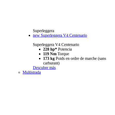
Superleggera
new
Superleggera V4 Centenario
Superleggera V4 Centenario
228 hp*
Potencia
119 Nm
Torque
173 kg
Poids en ordre de marche (sans
carburant)
Descubre más
Multistrada