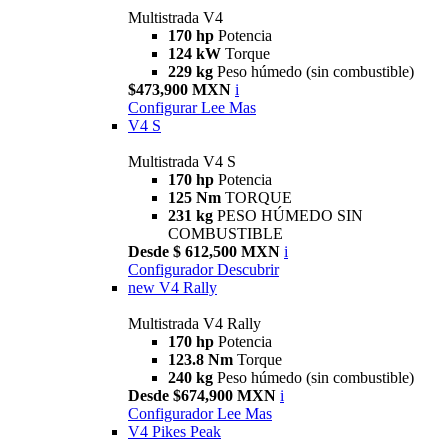
Multistrada V4
170 hp
Potencia
124 kW
Torque
229 kg
Peso húmedo (sin combustible)
$473,900 MXN
i
Configurar
Lee Mas
V4 S
Multistrada V4 S
170 hp
Potencia
125 Nm
TORQUE
231 kg
PESO HÚMEDO SIN
COMBUSTIBLE
Desde $ 612,500 MXN
i
Configurador
Descubrir
new
V4 Rally
Multistrada V4 Rally
170 hp
Potencia
123.8 Nm
Torque
240 kg
Peso húmedo (sin combustible)
Desde $674,900 MXN
i
Configurador
Lee Mas
V4 Pikes Peak