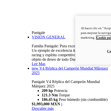
Al hacer clic en “Acep
Panigale
para mejorar la navega
VISIÓN GENERAL
marketing.
Cookie po
Familia Panigale: Pura excelencia italiana.
Un ejemplo de excelencia italiana, con ADN
Co
racing y espíritu competitivo: la Panigale es el
objeto de deseo de todo Ducatista.
Lee Mas
new
V4 Réplica del Campeón Mundial Márquez
2025
Panigale V4 Réplica del Campeón Mundial
Márquez 2025
209 hp
Potencia
121.3 Nm
Torque
186.45 kg
Peso húmedo (sin combustible)
$1,993,000 MXN
i
Descubre más