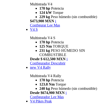
Multistrada V4
170 hp
Potencia
124 kW
Torque
229 kg
Peso húmedo (sin combustible)
$473,900 MXN
i
Configurar
Lee Mas
V4 S
Multistrada V4 S
170 hp
Potencia
125 Nm
TORQUE
231 kg
PESO HÚMEDO SIN
COMBUSTIBLE
Desde $ 612,500 MXN
i
Configurador
Descubrir
new
V4 Rally
Multistrada V4 Rally
170 hp
Potencia
123.8 Nm
Torque
240 kg
Peso húmedo (sin combustible)
Desde $674,900 MXN
i
Configurador
Lee Mas
V4 Pikes Peak