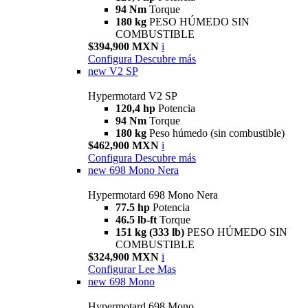
94 Nm
Torque
180 kg
PESO HÚMEDO SIN
COMBUSTIBLE
$394,900 MXN
i
Configura
Descubre más
new
V2 SP
Hypermotard V2 SP
120,4 hp
Potencia
94 Nm
Torque
180 kg
Peso húmedo (sin combustible)
$462,900 MXN
i
Configura
Descubre más
new
698 Mono Nera
Hypermotard 698 Mono Nera
77.5 hp
Potencia
46.5 lb-ft
Torque
151 kg (333 lb)
PESO HÚMEDO SIN
COMBUSTIBLE
$324,900 MXN
i
Configurar
Lee Mas
new
698 Mono
Hypermotard 698 Mono