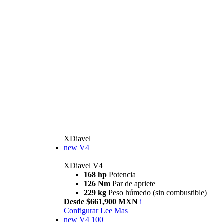
XDiavel
new
V4
XDiavel V4
168 hp
Potencia
126 Nm
Par de apriete
229 kg
Peso húmedo (sin combustible)
Desde $661,900 MXN
i
Configurar
Lee Mas
new
V4 100