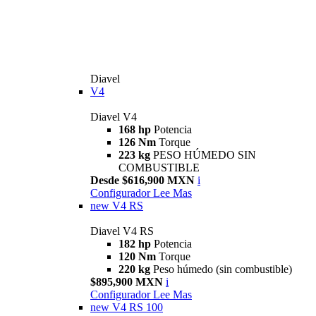
Diavel
V4
Diavel V4
168 hp
Potencia
126 Nm
Torque
223 kg
PESO HÚMEDO SIN
COMBUSTIBLE
Desde $616,900 MXN
i
Configurador
Lee Mas
new
V4 RS
Diavel V4 RS
182 hp
Potencia
120 Nm
Torque
220 kg
Peso húmedo (sin combustible)
$895,900 MXN
i
Configurador
Lee Mas
new
V4 RS 100