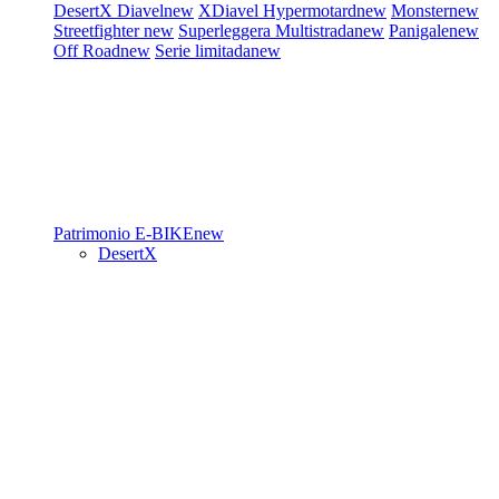
DesertX
Diavel
new
XDiavel
Hypermotard
new
Monster
new
Streetfighter
new
Superleggera
Multistrada
new
Panigale
new
Off Road
new
Serie limitada
new
Patrimonio
E-BIKE
new
DesertX