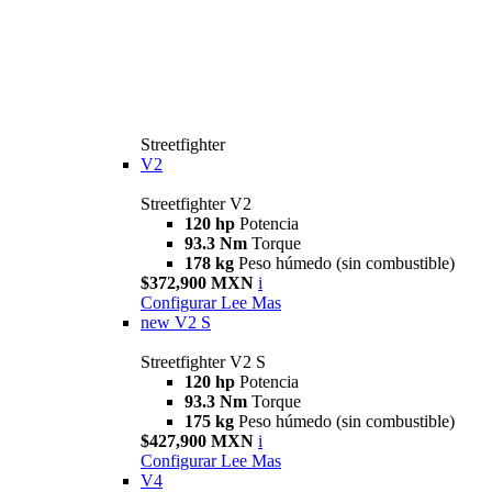
Streetfighter
V2
Streetfighter V2
120 hp
Potencia
93.3 Nm
Torque
178 kg
Peso húmedo (sin combustible)
$372,900 MXN
i
Configurar
Lee Mas
new
V2 S
Streetfighter V2 S
120 hp
Potencia
93.3 Nm
Torque
175 kg
Peso húmedo (sin combustible)
$427,900 MXN
i
Configurar
Lee Mas
V4