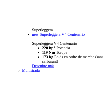
Superleggera
new
Superleggera V4 Centenario
Superleggera V4 Centenario
228 hp*
Potencia
119 Nm
Torque
173 kg
Poids en ordre de marche (sans
carburant)
Descubre más
Multistrada