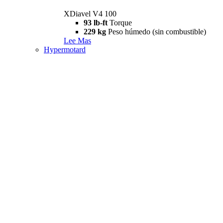
XDiavel V4 100
93 lb-ft
Torque
229 kg
Peso húmedo (sin combustible)
Lee Mas
Hypermotard