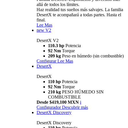
allá de todos los límites.
Haz realidad tus sueños más salvajes. La familia
DesertX te acompañará a todas partes. Hasta el
final.
Lee Mas
new
V2
DesertX V2
110.3 hp
Potencia
92 Nm
Torque
209 kg
Peso en húmedo (sin combustible)
Configurar
Lee Mas
DesertX
DesertX
110 hp
Potencia
92 Nm
Torque
210 kg
PESO HÚMEDO SIN
COMBUSTIBLE
Desde $419,100 MXN
i
Configurador
Descubrir más
DesertX Discovery
DesertX Discovery
110 hp
Potencia