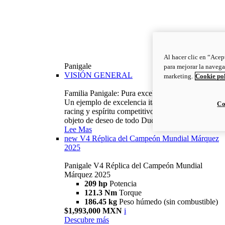
Al hacer clic en “Acep
Panigale
para mejorar la navega
VISIÓN GENERAL
marketing.
Cookie po
Familia Panigale: Pura excelencia italiana.
Un ejemplo de excelencia italiana, con ADN
Co
racing y espíritu competitivo: la Panigale es el
objeto de deseo de todo Ducatista.
Lee Mas
new
V4 Réplica del Campeón Mundial Márquez
2025
Panigale V4 Réplica del Campeón Mundial
Márquez 2025
209 hp
Potencia
121.3 Nm
Torque
186.45 kg
Peso húmedo (sin combustible)
$1,993,000 MXN
i
Descubre más