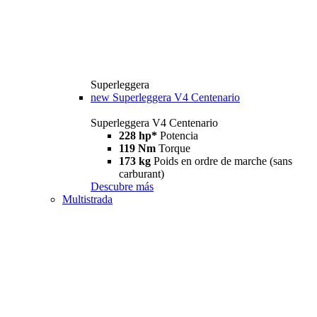
Superleggera
new
Superleggera V4 Centenario
Superleggera V4 Centenario
228 hp*
Potencia
119 Nm
Torque
173 kg
Poids en ordre de marche (sans
carburant)
Descubre más
Multistrada