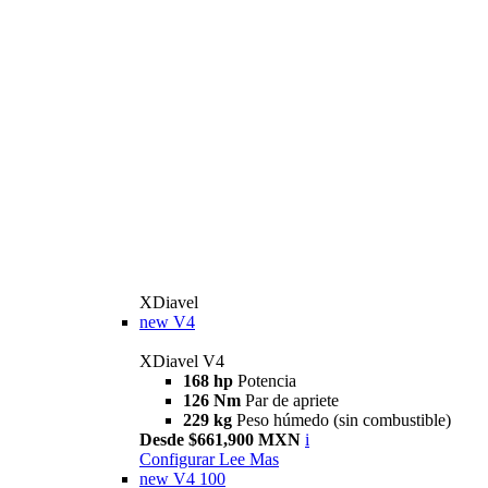
XDiavel
new
V4
XDiavel V4
168 hp
Potencia
126 Nm
Par de apriete
229 kg
Peso húmedo (sin combustible)
Desde $661,900 MXN
i
Configurar
Lee Mas
new
V4 100