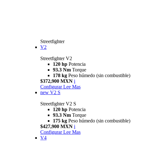
Streetfighter
V2
Streetfighter V2
120 hp
Potencia
93.3 Nm
Torque
178 kg
Peso húmedo (sin combustible)
$372,900 MXN
i
Configurar
Lee Mas
new
V2 S
Streetfighter V2 S
120 hp
Potencia
93.3 Nm
Torque
175 kg
Peso húmedo (sin combustible)
$427,900 MXN
i
Configurar
Lee Mas
V4