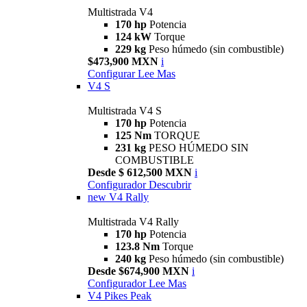
Multistrada V4
170 hp
Potencia
124 kW
Torque
229 kg
Peso húmedo (sin combustible)
$473,900 MXN
i
Configurar
Lee Mas
V4 S
Multistrada V4 S
170 hp
Potencia
125 Nm
TORQUE
231 kg
PESO HÚMEDO SIN
COMBUSTIBLE
Desde $ 612,500 MXN
i
Configurador
Descubrir
new
V4 Rally
Multistrada V4 Rally
170 hp
Potencia
123.8 Nm
Torque
240 kg
Peso húmedo (sin combustible)
Desde $674,900 MXN
i
Configurador
Lee Mas
V4 Pikes Peak