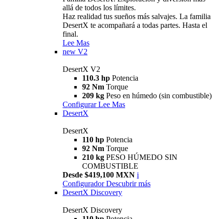
allá de todos los límites.
Haz realidad tus sueños más salvajes. La familia
DesertX te acompañará a todas partes. Hasta el
final.
Lee Mas
new
V2
DesertX V2
110.3 hp
Potencia
92 Nm
Torque
209 kg
Peso en húmedo (sin combustible)
Configurar
Lee Mas
DesertX
DesertX
110 hp
Potencia
92 Nm
Torque
210 kg
PESO HÚMEDO SIN
COMBUSTIBLE
Desde $419,100 MXN
i
Configurador
Descubrir más
DesertX Discovery
DesertX Discovery
110 hp
Potencia