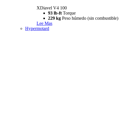
XDiavel V4 100
93 lb-ft
Torque
229 kg
Peso húmedo (sin combustible)
Lee Mas
Hypermotard