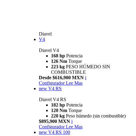
Diavel
V4
Diavel V4
168 hp
Potencia
126 Nm
Torque
223 kg
PESO HÚMEDO SIN
COMBUSTIBLE
Desde $616,900 MXN
i
Configurador
Lee Mas
new
V4 RS
Diavel V4 RS
182 hp
Potencia
120 Nm
Torque
220 kg
Peso húmedo (sin combustible)
$895,900 MXN
i
Configurador
Lee Mas
new
V4 RS 100