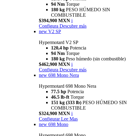
94 Nm
Torque
180 kg
PESO HÚMEDO SIN
COMBUSTIBLE
$394,900 MXN
i
Configura
Descubre más
new
V2 SP
Hypermotard V2 SP
120,4 hp
Potencia
94 Nm
Torque
180 kg
Peso húmedo (sin combustible)
$462,900 MXN
i
Configura
Descubre más
new
698 Mono Nera
Hypermotard 698 Mono Nera
77.5 hp
Potencia
46.5 lb-ft
Torque
151 kg (333 lb)
PESO HÚMEDO SIN
COMBUSTIBLE
$324,900 MXN
i
Configurar
Lee Mas
new
698 Mono
Hypermotard 698 Mono