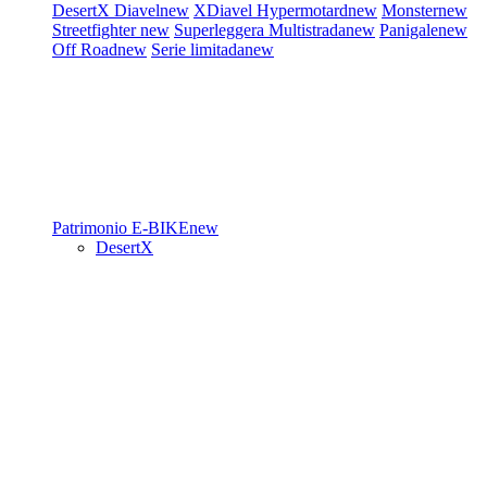
DesertX
Diavel
new
XDiavel
Hypermotard
new
Monster
new
Streetfighter
new
Superleggera
Multistrada
new
Panigale
new
Off Road
new
Serie limitada
new
Patrimonio
E-BIKE
new
DesertX