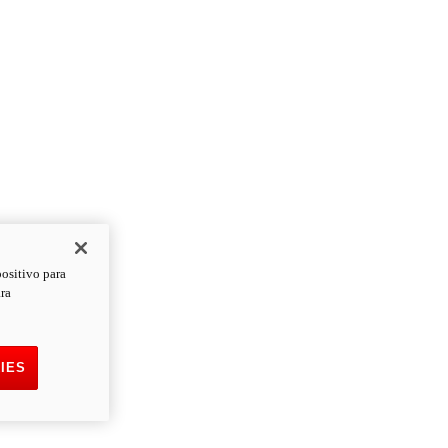
positivo para
ara
IES