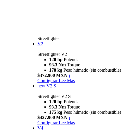
Streetfighter
V2
Streetfighter V2
120 hp
Potencia
93.3 Nm
Torque
178 kg
Peso húmedo (sin combustible)
$372,900 MXN
i
Configurar
Lee Mas
new
V2 S
Streetfighter V2 S
120 hp
Potencia
93.3 Nm
Torque
175 kg
Peso húmedo (sin combustible)
$427,900 MXN
i
Configurar
Lee Mas
V4