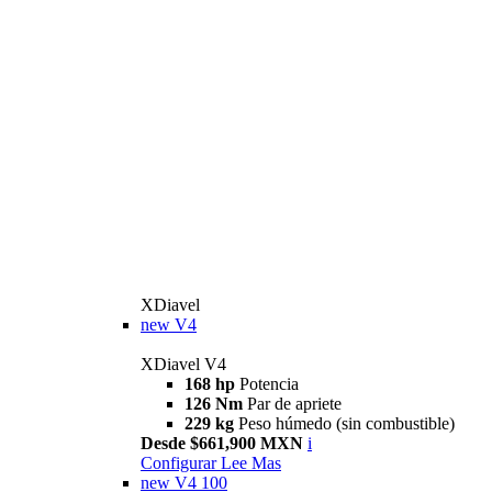
XDiavel
new
V4
XDiavel V4
168 hp
Potencia
126 Nm
Par de apriete
229 kg
Peso húmedo (sin combustible)
Desde $661,900 MXN
i
Configurar
Lee Mas
new
V4 100