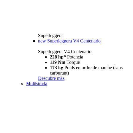
Superleggera
new
Superleggera V4 Centenario
Superleggera V4 Centenario
228 hp*
Potencia
119 Nm
Torque
173 kg
Poids en ordre de marche (sans
carburant)
Descubre más
Multistrada