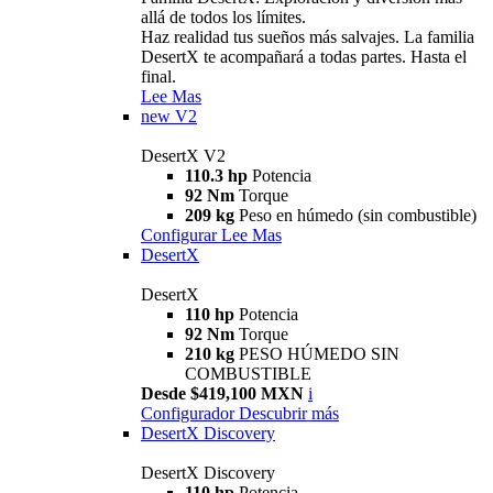
allá de todos los límites.
Haz realidad tus sueños más salvajes. La familia
DesertX te acompañará a todas partes. Hasta el
final.
Lee Mas
new
V2
DesertX V2
110.3 hp
Potencia
92 Nm
Torque
209 kg
Peso en húmedo (sin combustible)
Configurar
Lee Mas
DesertX
DesertX
110 hp
Potencia
92 Nm
Torque
210 kg
PESO HÚMEDO SIN
COMBUSTIBLE
Desde $419,100 MXN
i
Configurador
Descubrir más
DesertX Discovery
DesertX Discovery
110 hp
Potencia