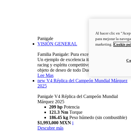
Al hacer clic en “Acep
Panigale
para mejorar la navega
VISIÓN GENERAL
marketing.
Cookie po
Familia Panigale: Pura excelencia italiana.
Un ejemplo de excelencia italiana, con ADN
Co
racing y espíritu competitivo: la Panigale es el
objeto de deseo de todo Ducatista.
Lee Mas
new
V4 Réplica del Campeón Mundial Márquez
2025
Panigale V4 Réplica del Campeón Mundial
Márquez 2025
209 hp
Potencia
121.3 Nm
Torque
186.45 kg
Peso húmedo (sin combustible)
$1,993,000 MXN
i
Descubre más