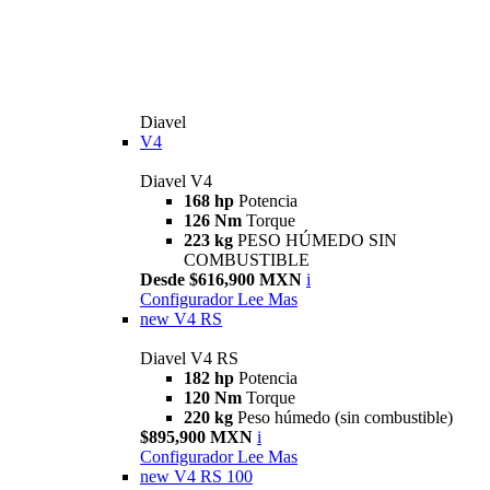
Diavel
V4
Diavel V4
168 hp
Potencia
126 Nm
Torque
223 kg
PESO HÚMEDO SIN
COMBUSTIBLE
Desde $616,900 MXN
i
Configurador
Lee Mas
new
V4 RS
Diavel V4 RS
182 hp
Potencia
120 Nm
Torque
220 kg
Peso húmedo (sin combustible)
$895,900 MXN
i
Configurador
Lee Mas
new
V4 RS 100