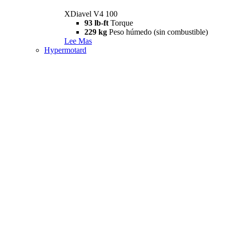
XDiavel V4 100
93 lb-ft
Torque
229 kg
Peso húmedo (sin combustible)
Lee Mas
Hypermotard