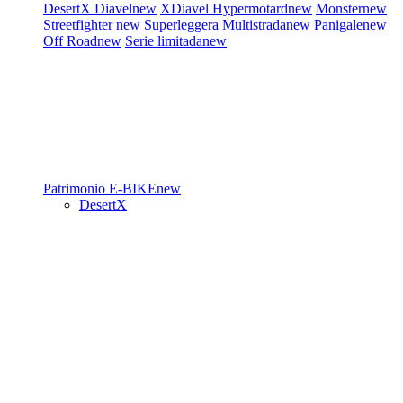
DesertX
Diavel
new
XDiavel
Hypermotard
new
Monster
new
Streetfighter
new
Superleggera
Multistrada
new
Panigale
new
Off Road
new
Serie limitada
new
Patrimonio
E-BIKE
new
DesertX