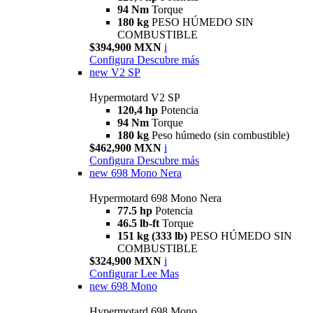
94 Nm
Torque
180 kg
PESO HÚMEDO SIN
COMBUSTIBLE
$394,900 MXN
i
Configura
Descubre más
new
V2 SP
Hypermotard V2 SP
120,4 hp
Potencia
94 Nm
Torque
180 kg
Peso húmedo (sin combustible)
$462,900 MXN
i
Configura
Descubre más
new
698 Mono Nera
Hypermotard 698 Mono Nera
77.5 hp
Potencia
46.5 lb-ft
Torque
151 kg (333 lb)
PESO HÚMEDO SIN
COMBUSTIBLE
$324,900 MXN
i
Configurar
Lee Mas
new
698 Mono
Hypermotard 698 Mono