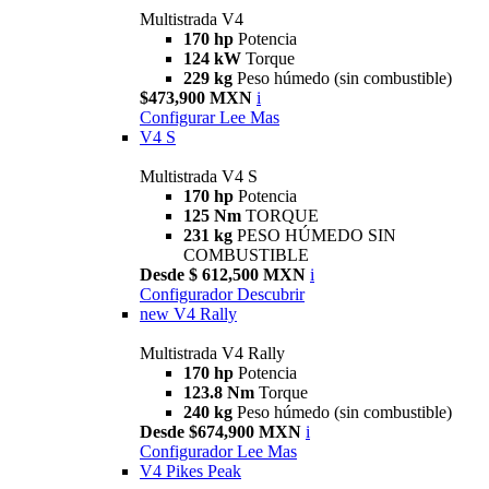
Multistrada V4
170 hp
Potencia
124 kW
Torque
229 kg
Peso húmedo (sin combustible)
$473,900 MXN
i
Configurar
Lee Mas
V4 S
Multistrada V4 S
170 hp
Potencia
125 Nm
TORQUE
231 kg
PESO HÚMEDO SIN
COMBUSTIBLE
Desde $ 612,500 MXN
i
Configurador
Descubrir
new
V4 Rally
Multistrada V4 Rally
170 hp
Potencia
123.8 Nm
Torque
240 kg
Peso húmedo (sin combustible)
Desde $674,900 MXN
i
Configurador
Lee Mas
V4 Pikes Peak