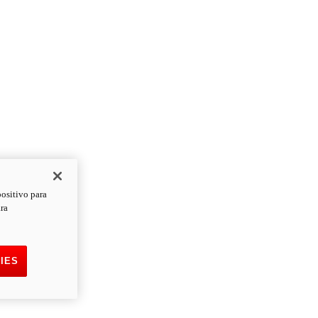
positivo para
ara
IES