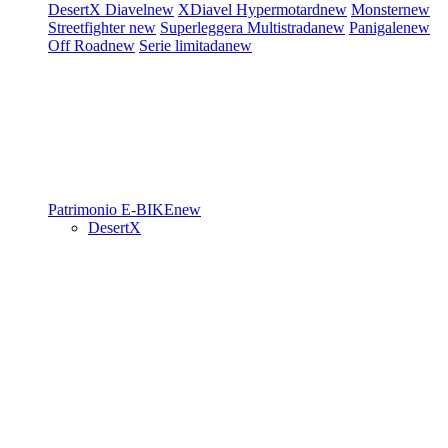
DesertX
Diavel
new
XDiavel
Hypermotard
new
Monster
new
Streetfighter
new
Superleggera
Multistrada
new
Panigale
new
Off Road
new
Serie limitada
new
Patrimonio
E-BIKE
new
DesertX