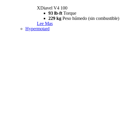
XDiavel V4 100
93 lb-ft
Torque
229 kg
Peso húmedo (sin combustible)
Lee Mas
Hypermotard