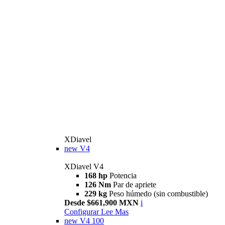
XDiavel
new
V4
XDiavel V4
168 hp
Potencia
126 Nm
Par de apriete
229 kg
Peso húmedo (sin combustible)
Desde $661,900 MXN
i
Configurar
Lee Mas
new
V4 100