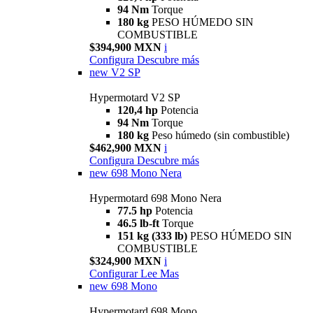
94 Nm
Torque
180 kg
PESO HÚMEDO SIN
COMBUSTIBLE
$394,900 MXN
i
Configura
Descubre más
new
V2 SP
Hypermotard V2 SP
120,4 hp
Potencia
94 Nm
Torque
180 kg
Peso húmedo (sin combustible)
$462,900 MXN
i
Configura
Descubre más
new
698 Mono Nera
Hypermotard 698 Mono Nera
77.5 hp
Potencia
46.5 lb-ft
Torque
151 kg (333 lb)
PESO HÚMEDO SIN
COMBUSTIBLE
$324,900 MXN
i
Configurar
Lee Mas
new
698 Mono
Hypermotard 698 Mono