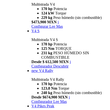
Multistrada V4
170 hp
Potencia
124 kW
Torque
229 kg
Peso húmedo (sin combustible)
$473,900 MXN
i
Configurar
Lee Mas
V4 S
Multistrada V4 S
170 hp
Potencia
125 Nm
TORQUE
231 kg
PESO HÚMEDO SIN
COMBUSTIBLE
Desde $ 612,500 MXN
i
Configurador
Descubrir
new
V4 Rally
Multistrada V4 Rally
170 hp
Potencia
123.8 Nm
Torque
240 kg
Peso húmedo (sin combustible)
Desde $674,900 MXN
i
Configurador
Lee Mas
V4 Pikes Peak