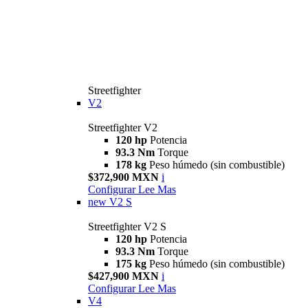
Streetfighter
V2
Streetfighter V2
120 hp
Potencia
93.3 Nm
Torque
178 kg
Peso húmedo (sin combustible)
$372,900 MXN
i
Configurar
Lee Mas
new
V2 S
Streetfighter V2 S
120 hp
Potencia
93.3 Nm
Torque
175 kg
Peso húmedo (sin combustible)
$427,900 MXN
i
Configurar
Lee Mas
V4