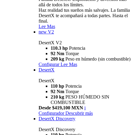
allá de todos los límites.
Haz realidad tus sueños más salvajes. La familia
DesertX te acompañará a todas partes. Hasta el
final.
Lee Mas
new
V2
DesertX V2
110.3 hp
Potencia
92 Nm
Torque
209 kg
Peso en húmedo (sin combustible)
Configurar
Lee Mas
DesertX
DesertX
110 hp
Potencia
92 Nm
Torque
210 kg
PESO HÚMEDO SIN
COMBUSTIBLE
Desde $419,100 MXN
i
Configurador
Descubrir más
DesertX Discovery
DesertX Discovery
110 hp
Potencia