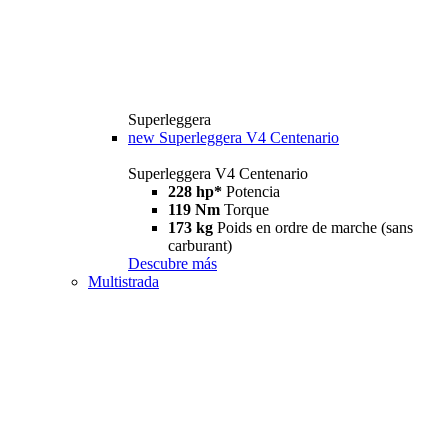
Superleggera
new
Superleggera V4 Centenario
Superleggera V4 Centenario
228 hp*
Potencia
119 Nm
Torque
173 kg
Poids en ordre de marche (sans
carburant)
Descubre más
Multistrada