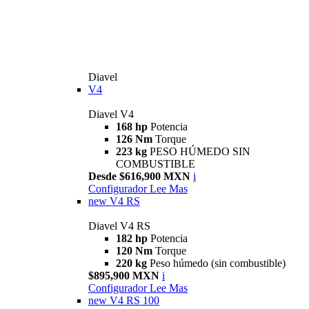
Diavel
V4
Diavel V4
168 hp
Potencia
126 Nm
Torque
223 kg
PESO HÚMEDO SIN
COMBUSTIBLE
Desde $616,900 MXN
i
Configurador
Lee Mas
new
V4 RS
Diavel V4 RS
182 hp
Potencia
120 Nm
Torque
220 kg
Peso húmedo (sin combustible)
$895,900 MXN
i
Configurador
Lee Mas
new
V4 RS 100