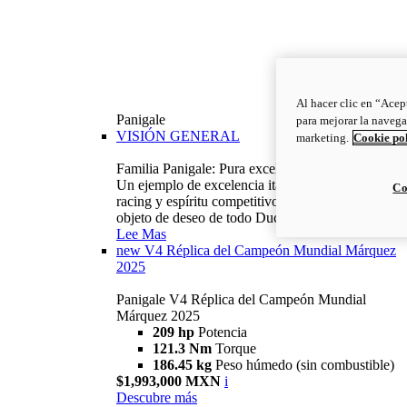
Al hacer clic en “Acep
Panigale
para mejorar la navega
VISIÓN GENERAL
marketing.
Cookie po
Familia Panigale: Pura excelencia italiana.
Un ejemplo de excelencia italiana, con ADN
Co
racing y espíritu competitivo: la Panigale es el
objeto de deseo de todo Ducatista.
Lee Mas
new
V4 Réplica del Campeón Mundial Márquez
2025
Panigale V4 Réplica del Campeón Mundial
Márquez 2025
209 hp
Potencia
121.3 Nm
Torque
186.45 kg
Peso húmedo (sin combustible)
$1,993,000 MXN
i
Descubre más