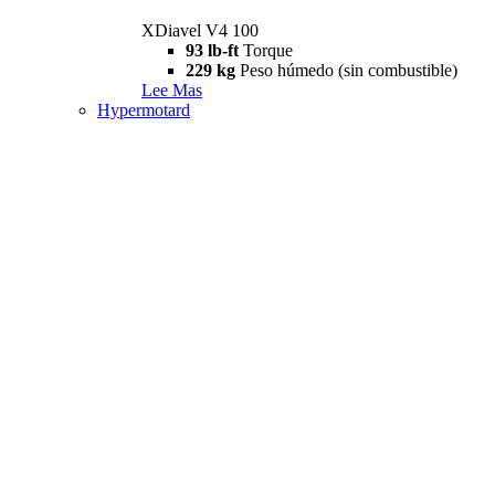
XDiavel V4 100
93 lb-ft
Torque
229 kg
Peso húmedo (sin combustible)
Lee Mas
Hypermotard