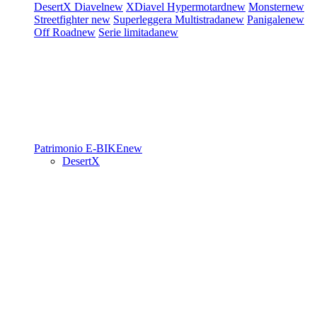
DesertX
Diavel
new
XDiavel
Hypermotard
new
Monster
new
Streetfighter
new
Superleggera
Multistrada
new
Panigale
new
Off Road
new
Serie limitada
new
Patrimonio
E-BIKE
new
DesertX