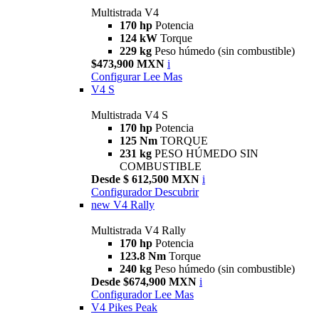
Multistrada V4
170 hp
Potencia
124 kW
Torque
229 kg
Peso húmedo (sin combustible)
$473,900 MXN
i
Configurar
Lee Mas
V4 S
Multistrada V4 S
170 hp
Potencia
125 Nm
TORQUE
231 kg
PESO HÚMEDO SIN
COMBUSTIBLE
Desde $ 612,500 MXN
i
Configurador
Descubrir
new
V4 Rally
Multistrada V4 Rally
170 hp
Potencia
123.8 Nm
Torque
240 kg
Peso húmedo (sin combustible)
Desde $674,900 MXN
i
Configurador
Lee Mas
V4 Pikes Peak