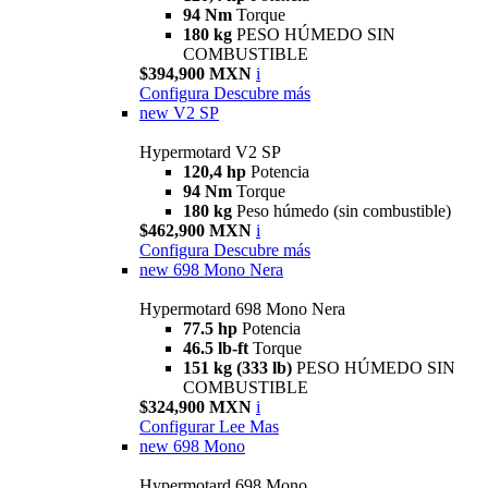
94 Nm
Torque
180 kg
PESO HÚMEDO SIN
COMBUSTIBLE
$394,900 MXN
i
Configura
Descubre más
new
V2 SP
Hypermotard V2 SP
120,4 hp
Potencia
94 Nm
Torque
180 kg
Peso húmedo (sin combustible)
$462,900 MXN
i
Configura
Descubre más
new
698 Mono Nera
Hypermotard 698 Mono Nera
77.5 hp
Potencia
46.5 lb-ft
Torque
151 kg (333 lb)
PESO HÚMEDO SIN
COMBUSTIBLE
$324,900 MXN
i
Configurar
Lee Mas
new
698 Mono
Hypermotard 698 Mono