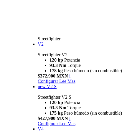
Streetfighter
V2
Streetfighter V2
120 hp
Potencia
93.3 Nm
Torque
178 kg
Peso húmedo (sin combustible)
$372,900 MXN
i
Configurar
Lee Mas
new
V2 S
Streetfighter V2 S
120 hp
Potencia
93.3 Nm
Torque
175 kg
Peso húmedo (sin combustible)
$427,900 MXN
i
Configurar
Lee Mas
V4