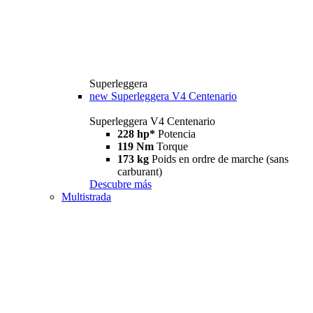
Superleggera
new
Superleggera V4 Centenario
Superleggera V4 Centenario
228 hp*
Potencia
119 Nm
Torque
173 kg
Poids en ordre de marche (sans
carburant)
Descubre más
Multistrada