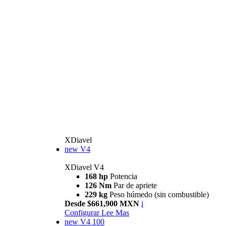
XDiavel
new
V4
XDiavel V4
168 hp
Potencia
126 Nm
Par de apriete
229 kg
Peso húmedo (sin combustible)
Desde $661,900 MXN
i
Configurar
Lee Mas
new
V4 100