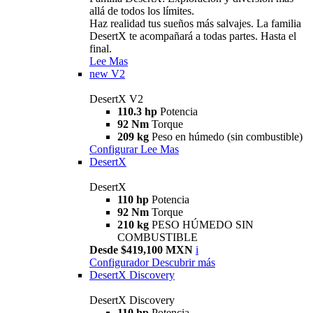
allá de todos los límites.
Haz realidad tus sueños más salvajes. La familia
DesertX te acompañará a todas partes. Hasta el
final.
Lee Mas
new
V2
DesertX V2
110.3 hp
Potencia
92 Nm
Torque
209 kg
Peso en húmedo (sin combustible)
Configurar
Lee Mas
DesertX
DesertX
110 hp
Potencia
92 Nm
Torque
210 kg
PESO HÚMEDO SIN
COMBUSTIBLE
Desde $419,100 MXN
i
Configurador
Descubrir más
DesertX Discovery
DesertX Discovery
110 hp
Potencia