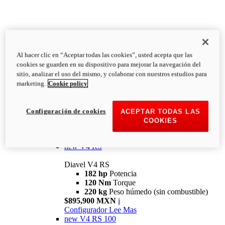
Al hacer clic en “Aceptar todas las cookies”, usted acepta que las
Diavel
cookies se guarden en su dispositivo para mejorar la navegación del
V4
sitio, analizar el uso del mismo, y colaborar con nuestros estudios para
Diavel V4
marketing.
Cookie policy
168 hp
Potencia
126 Nm
Torque
223 kg
PESO HÚMEDO SIN
Configuración de cookies
ACEPTAR TODAS LAS
COMBUSTIBLE
COOKIES
Desde $616,900 MXN
i
Configurador
Lee Mas
new
V4 RS
Diavel V4 RS
182 hp
Potencia
120 Nm
Torque
220 kg
Peso húmedo (sin combustible)
$895,900 MXN
i
Configurador
Lee Mas
new
V4 RS 100