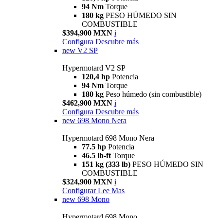
94 Nm
Torque
180 kg
PESO HÚMEDO SIN
COMBUSTIBLE
$394,900 MXN
i
Configura
Descubre más
new
V2 SP
Hypermotard V2 SP
120,4 hp
Potencia
94 Nm
Torque
180 kg
Peso húmedo (sin combustible)
$462,900 MXN
i
Configura
Descubre más
new
698 Mono Nera
Hypermotard 698 Mono Nera
77.5 hp
Potencia
46.5 lb-ft
Torque
151 kg (333 lb)
PESO HÚMEDO SIN
COMBUSTIBLE
$324,900 MXN
i
Configurar
Lee Mas
new
698 Mono
Hypermotard 698 Mono