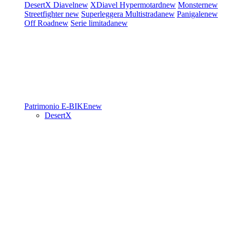
DesertX
Diavel
new
XDiavel
Hypermotard
new
Monster
new
Streetfighter
new
Superleggera
Multistrada
new
Panigale
new
Off Road
new
Serie limitada
new
Patrimonio
E-BIKE
new
DesertX