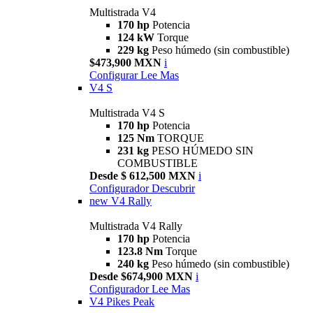
Multistrada V4
170 hp
Potencia
124 kW
Torque
229 kg
Peso húmedo (sin combustible)
$473,900 MXN
i
Configurar
Lee Mas
V4 S
Multistrada V4 S
170 hp
Potencia
125 Nm
TORQUE
231 kg
PESO HÚMEDO SIN
COMBUSTIBLE
Desde $ 612,500 MXN
i
Configurador
Descubrir
new
V4 Rally
Multistrada V4 Rally
170 hp
Potencia
123.8 Nm
Torque
240 kg
Peso húmedo (sin combustible)
Desde $674,900 MXN
i
Configurador
Lee Mas
V4 Pikes Peak