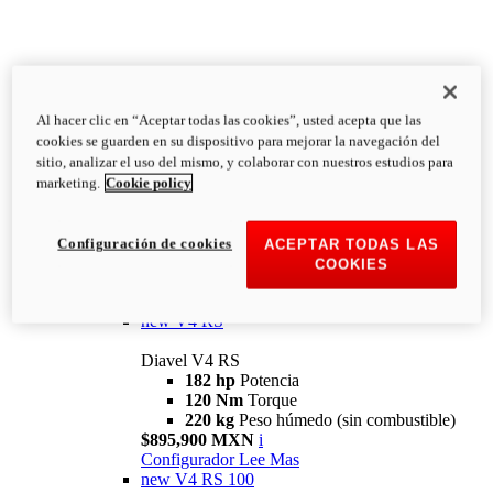
Al hacer clic en “Aceptar todas las cookies”, usted acepta que las
Diavel
cookies se guarden en su dispositivo para mejorar la navegación del
V4
sitio, analizar el uso del mismo, y colaborar con nuestros estudios para
Diavel V4
marketing.
Cookie policy
168 hp
Potencia
126 Nm
Torque
223 kg
PESO HÚMEDO SIN
Configuración de cookies
ACEPTAR TODAS LAS
COMBUSTIBLE
COOKIES
Desde $616,900 MXN
i
Configurador
Lee Mas
new
V4 RS
Diavel V4 RS
182 hp
Potencia
120 Nm
Torque
220 kg
Peso húmedo (sin combustible)
$895,900 MXN
i
Configurador
Lee Mas
new
V4 RS 100