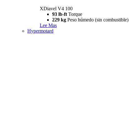
XDiavel V4 100
93 lb-ft
Torque
229 kg
Peso húmedo (sin combustible)
Lee Mas
Hypermotard