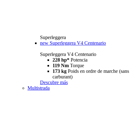
Superleggera
new
Superleggera V4 Centenario
Superleggera V4 Centenario
228 hp*
Potencia
119 Nm
Torque
173 kg
Poids en ordre de marche (sans
carburant)
Descubre más
Multistrada