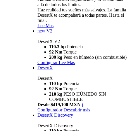
allá de todos los límites.
Haz realidad tus sueños más salvajes. La familia
DesertX te acompañará a todas partes. Hasta el
final.
Lee Mas
new
V2
DesertX V2
110.3 hp
Potencia
92 Nm
Torque
209 kg
Peso en húmedo (sin combustible)
Configurar
Lee Mas
DesertX
DesertX
110 hp
Potencia
92 Nm
Torque
210 kg
PESO HÚMEDO SIN
COMBUSTIBLE
Desde $419,100 MXN
i
Configurador
Descubrir más
DesertX Discovery
DesertX Discovery
110 hp
Potencia