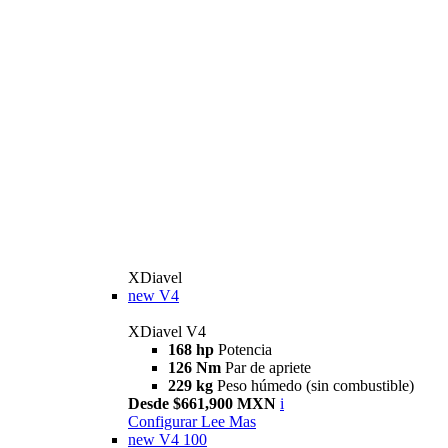
XDiavel
new
V4
XDiavel V4
168 hp
Potencia
126 Nm
Par de apriete
229 kg
Peso húmedo (sin combustible)
Desde $661,900 MXN
i
Configurar
Lee Mas
new
V4 100