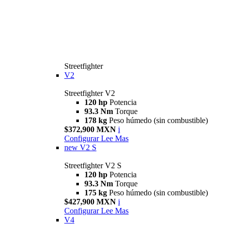
Streetfighter
V2
Streetfighter V2
120 hp
Potencia
93.3 Nm
Torque
178 kg
Peso húmedo (sin combustible)
$372,900 MXN
i
Configurar
Lee Mas
new
V2 S
Streetfighter V2 S
120 hp
Potencia
93.3 Nm
Torque
175 kg
Peso húmedo (sin combustible)
$427,900 MXN
i
Configurar
Lee Mas
V4